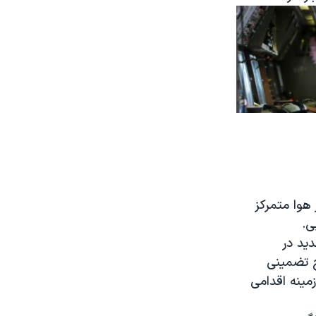
هوا متمرکز
ی.
ید در
چ تضمینی
مینه اقدامی