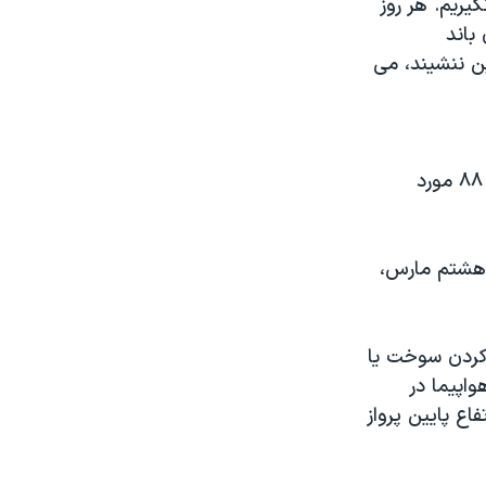
یریم. هر روز
 باند
ن ننشیند، می
یک پایگاه اطلاعاتی سوانح هوایی مستقر در هلند، از جنگ جهانی دوم به بعد ۸۸ مورد
ین تعداد در ۶۲ مورد، مثل پرواز MH370 در روز هشتم مارس،
م کردن سوخت یا
واپیما در
اع پایین پرواز