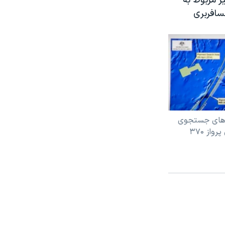
ر مربوط به
سافربری
های جستجوی
از ۳۷۰