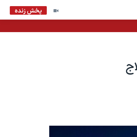
پخش زنده
اج