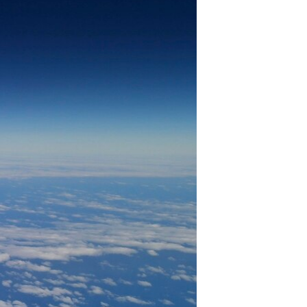
مستندها
فرهنگ و زندگی
حقوق شهروندی
انتخابات ریاست جمهوری آمریکا ۲۰۲۴
اقتصادی
حمله جمهوری اسلامی به اسرائیل
رمز مهسا
علم و فناوری
اسرائیل در جنگ
ورزش زنان در ایران
گالری عکس
اعتراضات زن، زندگی، آزادی
آرشیو پخش زنده
مجموعه مستندهای دادخواهی
تریبونال مردمی آبان ۹۸
دادگاه حمید نوری
چهل سال گروگان‌گیری
قانون شفافیت دارائی کادر رهبری ایران
اعتراضات مردمی آبان ۹۸
اسرائیل در جنگ