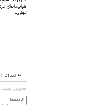
آقای رانتر همچن
هواپیماهای بار
تجاری.
اشتراک
همچنبن ببینید:
گزيده‌ها