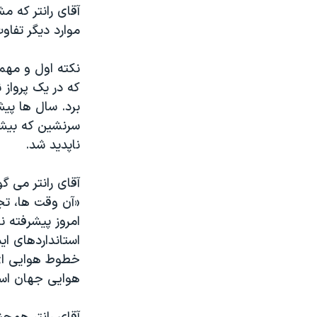
موارد دیگر تفاوت
نکته اول و مهم
سرنشین که بیشتر
ناپدید شد.
آقای رانتر می گوید بیشتر این ۸۸ هواپیما د
«آن وقت ها، تج
استانداردهای ای
خطوط هوایی ای 
هوایی جهان اس