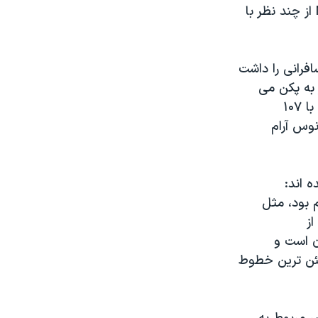
آقای رانتر که مشاور دولت هلند نیز هست، می گوید ناپدید شدن پرواز MH370 از چند نظر با
فرانی را داشت
کوآلا لامپور به پکن می
برد. سال ها پیشتر از این رویداد، در ۱۶ مارس ۱۹۶۲ یک هواپیمای ارتش آمریکا با ۱۰۷
نوس آرام
 بود، مثل
 برد، از
ن است و
مئن ترین خطوط