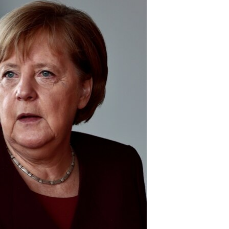
مستندها
فرهنگ و زندگی
حقوق شهروندی
انتخابات ریاست جمهوری آمریکا ۲۰۲۴
اقتصادی
حمله جمهوری اسلامی به اسرائیل
رمز مهسا
علم و فناوری
اسرائیل در جنگ
ورزش زنان در ایران
گالری عکس
اعتراضات زن، زندگی، آزادی
آرشیو پخش زنده
مجموعه مستندهای دادخواهی
تریبونال مردمی آبان ۹۸
دادگاه حمید نوری
چهل سال گروگان‌گیری
قانون شفافیت دارائی کادر رهبری ایران
اعتراضات مردمی آبان ۹۸
اسرائیل در جنگ