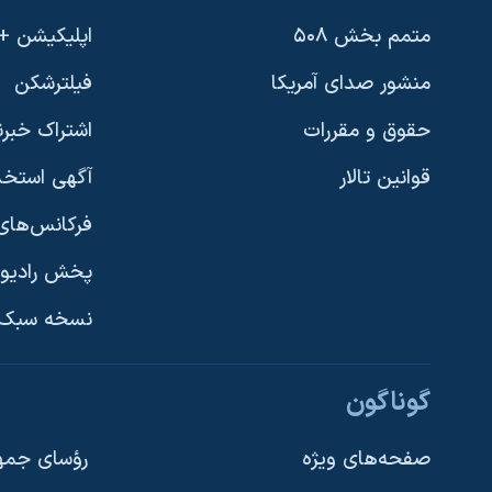
متمم بخش ۵۰۸
اپلیکیشن +VOA
منشور صدای آمریکا
فیلترشکن
حقوق و مقررات
اشتراک خبرن
قوانین تالار
آگهی استخد
فرکانس‌های 
پخش رادیو
یادگیری زبان انگلیسی
نسخه سبک 
دنبال کنید
گوناگون
صفحه‌های ویژه
رؤسای جمهو