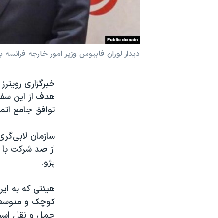
نرگس محمدی برنده جایزه نوبل صلح
همایش محافظه‌کاران آمریکا «سی‌پک»
صفحه‌های ویژه
دیدار لوران فابیوس وزیر امور خارجه فرانسه با مح
سفر پرزیدنت ترامپ به چین
خبرگزاری رویترز
هدف از این سفر 
توافق جامع اتمی
سازمان لابی‌گر
از صد شرکت با ا
پژو.
هیئتی که به ای
کوچک و متوسط د
حمل و نقل است