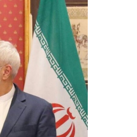
مستندها
فرهنگ و زندگی
حقوق شهروندی
انتخابات ریاست جمهوری آمریکا ۲۰۲۴
اقتصادی
حمله جمهوری اسلامی به اسرائیل
رمز مهسا
علم و فناوری
اسرائیل در جنگ
ورزش زنان در ایران
گالری عکس
اعتراضات زن، زندگی، آزادی
آرشیو پخش زنده
مجموعه مستندهای دادخواهی
تریبونال مردمی آبان ۹۸
دادگاه حمید نوری
چهل سال گروگان‌گیری
قانون شفافیت دارائی کادر رهبری ایران
اعتراضات مردمی آبان ۹۸
اسرائیل در جنگ