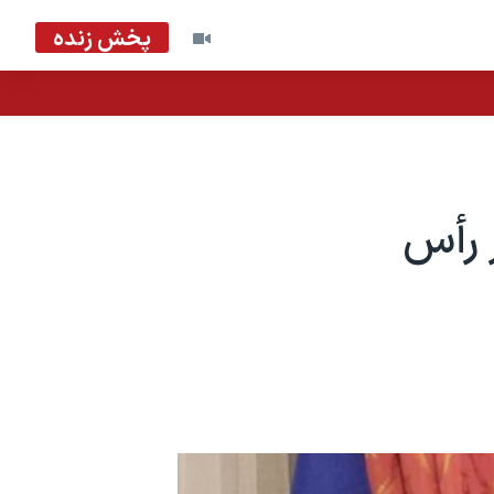
پخش زنده
ر رأس