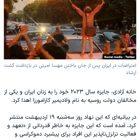
دنبال کنید
مستندها
فرهنگ و زندگی
حقوق شهروندی
انتخابات ریاست جمهوری آمریکا ۲۰۲۴
اقتصادی
حمله جمهوری اسلامی به اسرائیل
رمز مهسا
علم و فناوری
زبانهای مختلف
اسرائیل در جنگ
ورزش زنان در ایران
گالری عکس
اعتراضات زن، زندگی، آزادی
اعتراضات در ایران پس از جان باختن مهسا امینی در بازداشت گشت
ارشاد
آرشیو پخش زنده
مجموعه مستندهای دادخواهی
تریبونال مردمی آبان ۹۸
خانه آزادی، جایزه سال ۲۰۲۳ خود را به زنان ایران و یکی از
دادگاه حمید نوری
مخالفان دولت روسیه به نام ولادیمیر کارامورزا اهدا کرد.
چهل سال گروگان‌گیری
در بیانیه‌ای که این نهاد روز سه‌شنبه ۱۹ اردیبهشت منتشر
قانون شفافیت دارائی کادر رهبری ایران
کرد، آمده است که این جایزه به خاطر قدردانی از «تعهد و
اعتراضات مردمی آبان ۹۸
فعالیت تزلزل‌ناپذیر این افراد برای پیشبرد دموکراسی و