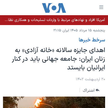
ینکهای
ابل
سترسی
آمریکا افراد و نهادهای مرتبط با واردات تسلیحات و همکاری نظامی کوبا را تحریم کرد
خانه
هش
پنجشنبه ۱۵ مرداد ۱۴۰۵ ایران ۲۱:۱۵
نسخه سبک وب‌سایت
ه
سرخط خبرها
حتوای
موضوع ها
صلی
اهدای جایزه سالانه «خانه آزادی» به
برنامه های تلویزیونی
ایران
هش
زنان ایران: جامعه جهانی باید در کنار
جدول برنامه ها
ه
آمریکا
ایرانیان بایستد
فحه
صفحه‌های ویژه
جهان
صلی
فرکانس‌های صدای آمریکا
ورزشی
جام جهانی ۲۰۲۶
۲۰ اردیبهشت ۱۴۰۲
هش
پخش رادیویی
ه
گزیده‌ها
عملیات خشم حماسی
اشتراک
ستجو
۲۵۰سالگی آمریکا
ویژه برنامه‌ها
یادگیری زبان انگلیسی
ویدیوها
بایگانی برنامه‌های تلویزیونی