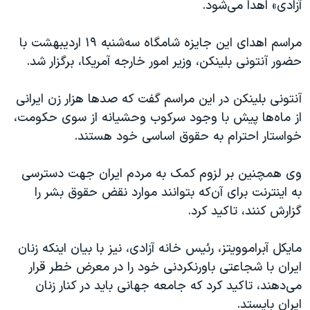
اسرائیل در جنگ
آزادی» اهدا می‌شود.
نرگس محمدی برنده جایزه نوبل صلح
مراسم اهدای این جایزه شامگاه سه‌شنبه ۱۹ اردیبهشت با
همایش محافظه‌کاران آمریکا «سی‌پک»
حضور آنتونی بلینکن، وزیر امور خارجه آمریکا، برگزار شد.
صفحه‌های ویژه
آنتونی بلینکن در این مراسم گفت که صدها هزار زن ایرانی
سفر پرزیدنت ترامپ به چین
از ماه‌ها پیش با وجود سرکوب‌ وحشیانه از سوی حکومت،
خواستار احترام به حقوق اساسی خود هستند.
وی همچنین بر لزوم کمک به مردم ایران جهت دسترسی
به اینترنت برای آن‌که بتوانند موارد نقض حقوق بشر را
گزارش کنند، تاکید کرد.
مایکل آبراموویتز، رئیس خانه آزادی، نیز با بیان اینکه زنان
ایران با شجاعتی باورنکردنی خود را در معرض خطر قرار
می‌دهند، تاکید کرد که جامعه جهانی باید در کنار زنان
ایران بایستد.