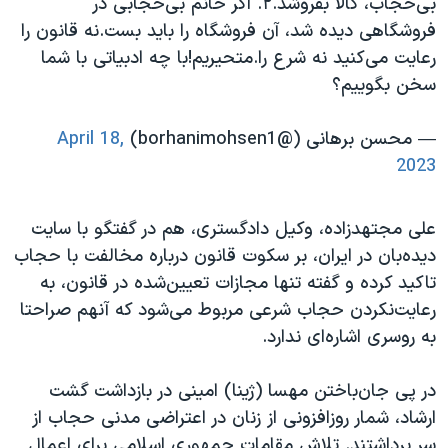
بی‌حجاب، کالا بفروشد.۲. اگر خانم بی‌حجابی در
فروشگاهی دیده شد، آن فروشگاه را باید بست.نه قانون را
رعایت می‌کنید نه شرع را.متحیریم!با چه ادبیاتی با شما
سخن بگوییم؟
— محسن برهانی (@borhanimohsen1)
April 18,
2023
علی مجتهدزاده، وکیل دادگستری، هم در گفتگو با سایت
دیده‌بان در ایران، بر سکوت قانون درباره مخالفت با حجاب
تاکید کرده و گفته تنها مجازات تعیین‌شده در قانون، به
رعایت‌نکردن حجاب شرعی مربوط می‌شود که آنهم صراحتا
به روسری اشاره‌ای ندارد.
در پی جان‌باختن مهسا (ژینا) امینی در بازداشت گشت
ارشاد، شمار روزافزونی از زنان در اعتراضی مدنی حجاب از
سر برداشتند. تلاش مقامات جمهوری اسلامی برای اعمال