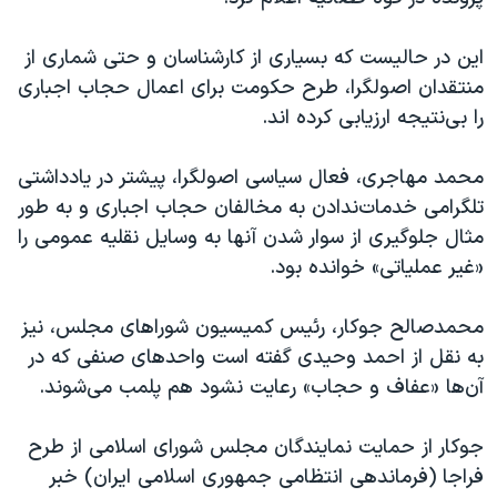
اسرائیل در جنگ
نرگس محمدی برنده جایزه نوبل صلح
این در حالیست که بسیاری از کارشناسان و حتی شماری از
منتقدان اصولگرا، طرح حکومت برای اعمال حجاب اجباری
همایش محافظه‌کاران آمریکا «سی‌پک»
را بی‌نتیجه ارزیابی کرده اند.
صفحه‌های ویژه
سفر پرزیدنت ترامپ به چین
محمد مهاجری، فعال سیاسی اصولگرا، پیشتر در یادداشتی
تلگرامی خدمات‌ندادن به مخالفان حجاب اجباری و به طور
مثال جلوگیری از سوار شدن آنها به وسایل نقلیه عمومی را
«غیر عملیاتی» خوانده بود.
محمدصالح جوکار، رئیس کمیسیون شوراهای مجلس، نیز
به نقل از احمد وحیدی گفته است واحدهای صنفی که در
آن‌ها «عفاف و حجاب» رعایت نشود هم پلمب می‌شوند.
جوکار از حمایت نمایندگان مجلس شورای اسلامی از طرح
فراجا (فرماندهی انتظامی جمهوری اسلامی ایران) خبر