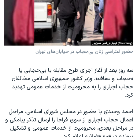
دنبال کنید
مستندها
فرهنگ و زندگی
حقوق شهروندی
انتخابات ریاست جمهوری آمریکا ۲۰۲۴
اقتصادی
حمله جمهوری اسلامی به اسرائیل
رمز مهسا
علم و فناوری
زبانهای مختلف
اسرائیل در جنگ
ورزش زنان در ایران
حضور اعتراضی زنان بی‌حجاب در خیابان‌های تهران
گالری عکس
اعتراضات زن، زندگی، آزادی
سه روز بعد از آغاز اجرای طرح مقابله با بی‌حجابی یا
آرشیو پخش زنده
مجموعه مستندهای دادخواهی
«حجاب و عفاف»، وزیر کشور جمهوری اسلامی مخالفان
تریبونال مردمی آبان ۹۸
حجاب اجباری را به محرومیت از خدمات عمومی تهدید
کرد.
دادگاه حمید نوری
چهل سال گروگان‌گیری
احمد وحیدی با حضور در مجلس شورای اسلامی، مراحل
قانون شفافیت دارائی کادر رهبری ایران
اعمال حجاب اجباری از سوی فراجا را ارسال تذکر پیامکی و
در مراحل بعدی، محرومیت از خدمات عمومی و تشکیل
اعتراضات مردمی آبان ۹۸
پرونده در قوه قضائیه اعلام کرد.