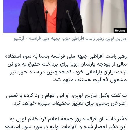
دنبال کنید
مستندها
فرهنگ و زندگی
حقوق شهروندی
انتخابات ریاست جمهوری آمریکا ۲۰۲۴
اقتصادی
حمله جمهوری اسلامی به اسرائیل
رمز مهسا
علم و فناوری
مارین لوپن رهبر راست افراطی حزب جبهه ملی فرانسه - آرشیو
زبانهای مختلف
اسرائیل در جنگ
ورزش زنان در ایران
رهبر راست افراطی جبهه ملی فرانسه رسما به سوء استفاده
گالری عکس
اعتراضات زن، زندگی، آزادی
مالی از بودجه پارلمان اروپا برای پرداخت حقوق به دو تن
آرشیو پخش زنده
مجموعه مستندهای دادخواهی
از دستیاران پارلمانی خود، که همچنین در ستاد حزب نیز
مشغول فعالیت هستند، متهم شد.
تریبونال مردمی آبان ۹۸
دادگاه حمید نوری
به گفته وکیل مارین لوپن، او این اتهام را رد کرده و ضمن
چهل سال گروگان‌گیری
اعتراض رسمی، برای تعلیق تحقیقات مبارزه خواهد کرد.
قانون شفافیت دارائی کادر رهبری ایران
دفتر دادستان فرانسه روز جمعه اعلام کرد خانم لوپن به
اعتراضات مردمی آبان ۹۸
این دفتر احضار شده و اتهامات اولیه در مورد سوء استفاده