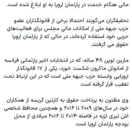
اسرائیل در جنگ
مالی هنگام خدمت در پارلمان اروپا به او ابلاغ شده است.
نرگس محمدی برنده جایزه نوبل صلح
تحقیقگران می‌گویند احتمالا برخی از قانونگذاران عضو
همایش محافظه‌کاران آمریکا «سی‌پک»
حزب جبهه ملی از امکانات مالی مجلس برای فعالیت‌های
صفحه‌های ویژه
حزبی خود استفاده کرده‌اند، در حالی که از پارلمان اروپا
حقوق می گرفتند.
سفر پرزیدنت ترامپ به چین
مارین لوپن ۴۸ ساله، که در انتخابات اخیر پارلمانی فرانسه
از امانوئل ماکرون شکست خورد، یکی از ۱۷ قانونگذار
اروپایی وابسته حزب جبهه ملی است که در این ارتباط تحت
تعقیب قرار گرفته است.
وی مظنون به پرداخت حقوق به کارتین گریسه از همکاران
خود در سال‌های ۲۰۰۹ تا ۲۰۱۶ و همچنین محافظ شخصی
اش تیری لژیه در فاصله ۲۰۱۴ تا ۲۰۱۶ میلادی از محل
بودجه پارلمان اروپا است.