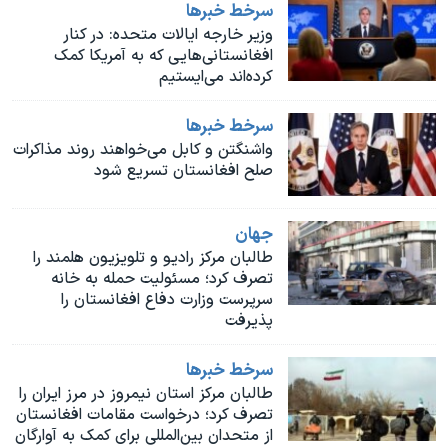
اسرائیل در جنگ
سرخط خبرها
وزیر خارجه ایالات متحده: در کنار
نرگس محمدی برنده جایزه نوبل صلح
افغانستانی‌هایی که به آمریکا کمک
کرده‌اند می‌ایستیم
همایش محافظه‌کاران آمریکا «سی‌پک»
صفحه‌های ویژه
سرخط خبرها
واشنگتن و کابل می‌خواهند روند مذاکرات
سفر پرزیدنت ترامپ به چین
صلح افغانستان تسریع شود
جهان
طالبان مرکز رادیو و تلویزیون هلمند را
تصرف کرد؛ مسئولیت حمله به خانه
سرپرست وزارت دفاع افغانستان را
پذیرفت
سرخط خبرها
طالبان مرکز استان نیمروز در مرز ایران را
تصرف کرد؛ درخواست مقامات افغانستان
از متحدان بین‌المللی برای کمک به آوارگان