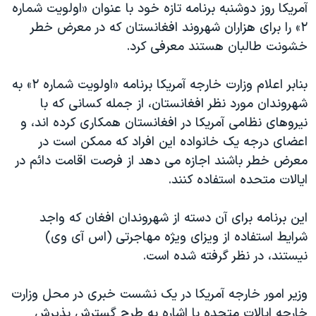
اسرائیل در جنگ
آمریکا روز دوشنبه برنامه تازه خود با عنوان «اولویت شماره
۲» را برای هزاران شهروند افغانستان که در معرض خطر
نرگس محمدی برنده جایزه نوبل صلح
خشونت طالبان هستند معرفی کرد.
همایش محافظه‌کاران آمریکا «سی‌پک»
صفحه‌های ویژه
بنابر اعلام وزارت خارجه آمریکا برنامه «اولویت شماره ۲» به
شهروندان مورد نظر افغانستان، از جمله کسانی که با
سفر پرزیدنت ترامپ به چین
نیروهای نظامی آمریکا در افغانستان همکاری کرده اند، و
اعضای درجه یک خانواده این افراد که ممکن است در
معرض خطر باشند اجازه می دهد از فرصت اقامت دائم در
ایالات متحده استفاده کنند.
این برنامه برای آن دسته از شهروندان افغان که واجد
شرایط استفاده از ویزای ویژه مهاجرتی (اس آی وی)
نیستند، در نظر گرفته شده است.
وزیر امور خارجه آمریکا در یک نشست خبری در محل وزارت
خارجه ایالات متحده با اشاره به طرح گسترش پذیرش