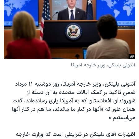
دنبال کنید
مستندها
فرهنگ و زندگی
حقوق شهروندی
انتخابات ریاست جمهوری آمریکا ۲۰۲۴
اقتصادی
حمله جمهوری اسلامی به اسرائیل
رمز مهسا
علم و فناوری
زبانهای مختلف
اسرائیل در جنگ
ورزش زنان در ایران
گالری عکس
اعتراضات زن، زندگی، آزادی
آنتونی بلینکن، وزیر خارجه آمریکا
آرشیو پخش زنده
مجموعه مستندهای دادخواهی
آنتونی بلینکن، وزیر خارجه آمریکا، روز دوشنبه ۱۱ مرداد
تریبونال مردمی آبان ۹۸
ضمن تاکید بر کمک ایالات متحده به آن دسته از
دادگاه حمید نوری
شهروندان افغانستان که به آمریکا یاری رسانده‌اند، گفت
چهل سال گروگان‌گیری
همان طور که «آنها در کنار ما ماندند، ما هم در کنار آنها
می‌ایستیم.»
قانون شفافیت دارائی کادر رهبری ایران
اعتراضات مردمی آبان ۹۸
اظهارات آقای بلینکن در شرایطی است که وزارت خارجه