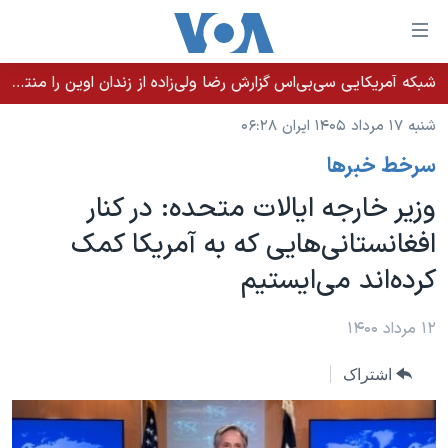
ینکهای
ابل
سترسی
شبکه آمریکایی سی‌بی‌‌اس گزارش رضا ولی‌زاده از زندان اوین را منتشر کرد؛ کامران حکمتی پیش از آغاز شیمی‌درمانی به زندان بازگردانده شد
خانه
هش
شنبه ۱۷ مرداد ۱۴۰۵ ایران ۰۶:۲۸
نسخه سبک وب‌سایت
ه
سرخط خبرها
حتوای
موضوع ها
صلی
وزیر خارجه ایالات متحده: در کنار
برنامه های تلویزیونی
ایران
هش
افغانستانی‌هایی که به آمریکا کمک
جدول برنامه ها
ه
آمریکا
کرده‌اند می‌ایستیم
فحه
صفحه‌های ویژه
جهان
صلی
فرکانس‌های صدای آمریکا
ورزشی
جام جهانی ۲۰۲۶
۱۲ مرداد ۱۴۰۰
هش
پخش رادیویی
ه
گزیده‌ها
عملیات خشم حماسی
اشتراک
ستجو
۲۵۰سالگی آمریکا
ویژه برنامه‌ها
یادگیری زبان انگلیسی
ویدیوها
بایگانی برنامه‌های تلویزیونی