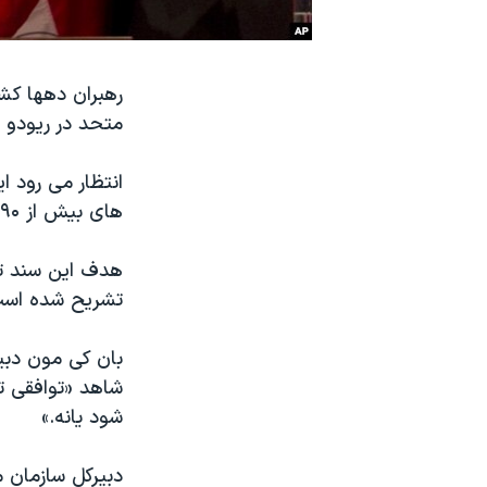
نرگس محمدی برنده جایزه نوبل صلح
همایش محافظه‌کاران آمریکا «سی‌پک»
رهبران دهها کش
صفحه‌های ویژه
متحد در ریودو ژا
سفر پرزیدنت ترامپ به چین
انتظار می رود 
های بیش از ۱۹۰ کشور تصویب کرده اند انجام دهد.
هدف این سند تل
تشریح شده است
بان کی مون دبی
شاهد «توافقی ت
شود یانه.»
دبیرکل سازمان 