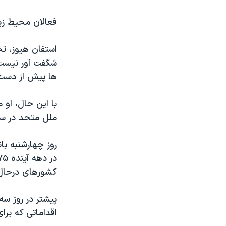
فعالان محیط زی
استفان هیوز، تح
شگفت آور نیست ک
ها پیش از دست 
با این حال، او 
ملل متحد در سال ۲۰۰۹ در کپنهاگ تشکیل داد، هم اینک توانسته است س
کشورهای درحال 
پیشتر در روز سه
اقداماتی که برا