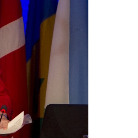
مستندها
فرهنگ و زندگی
حقوق شهروندی
انتخابات ریاست جمهوری آمریکا ۲۰۲۴
اقتصادی
حمله جمهوری اسلامی به اسرائیل
رمز مهسا
علم و فناوری
اسرائیل در جنگ
ورزش زنان در ایران
گالری عکس
اعتراضات زن، زندگی، آزادی
آرشیو پخش زنده
مجموعه مستندهای دادخواهی
تریبونال مردمی آبان ۹۸
دادگاه حمید نوری
چهل سال گروگان‌گیری
قانون شفافیت دارائی کادر رهبری ایران
اعتراضات مردمی آبان ۹۸
اسرائیل در جنگ