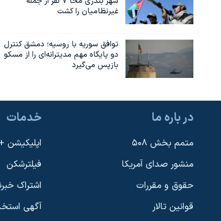
شهر بندری مخا ۷ نفر از جمله
غیرنظامیان را کشت
توافق سوریه با روسیه؛ دمشق کنترل
دو پایگاه مهم مدیترانه‌ای را از مسکو
بازپس می‌گیرد
در باره ما
خدمات
متمم بخش ۵۰۸
اپلیکیشن +VOA
منشور صدای آمریکا
فیلترشکن
حقوق و مقررات
اشتراک خبرن
قوانین تالار
آگهی استخد