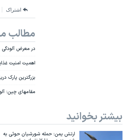
اشتراک
مطالب مر
در معرض آلودگی
اهمیت امنیت غذا
بزرگترین پارک دری
مقامهای چین: آل
بیشتر بخوانید
ارتش یمن: حمله شورشیان حوثی به