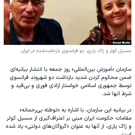
دنبال کنید
مستندها
فرهنگ و زندگی
حقوق شهروندی
انتخابات ریاست جمهوری آمریکا ۲۰۲۴
اقتصادی
حمله جمهوری اسلامی به اسرائیل
رمز مهسا
علم و فناوری
زبانهای مختلف
اسرائیل در جنگ
ورزش زنان در ایران
سسیل کولر و ژاک پاری، دو فرانسوی بازداشت‌شده در ایران
گالری عکس
اعتراضات زن، زندگی، آزادی
سازمان «آموزش بین‌المللی» روز جمعه با انتشار بیانیه‌ای
آرشیو پخش زنده
مجموعه مستندهای دادخواهی
ضمن محکوم کردن شدید بازداشت دو شهروند فرانسوی
تریبونال مردمی آبان ۹۸
توسط جمهوری اسلامی خواستار آزادی فوری و بی‌قید و
شرط آنها شد.
دادگاه حمید نوری
چهل سال گروگان‌گیری
در بیانیه این سازمان، با اشاره به «توطئه بی‌رحمانه»
قانون شفافیت دارائی کادر رهبری ایران
مقامات حکومت ایران مبنی بر اعتراف‌گیری از سسیل کولر
و ژاک پاری، از آنها به عنوان «گروگان‌های دولتی» یاد شده
اعتراضات مردمی آبان ۹۸
است.