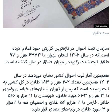
دنبال کنید
مستندها
فرهنگ و زندگی
حقوق شهروندی
انتخابات ریاست جمهوری آمریکا ۲۰۲۴
اقتصادی
حمله جمهوری اسلامی به اسرائیل
رمز مهسا
علم و فناوری
سند طلاق
زبانهای مختلف
اسرائیل در جنگ
ورزش زنان در ایران
سازمان ثبت احوال در تازه‌ترین گزارش خود اعلام کرده
گالری عکس
اعتراضات زن، زندگی، آزادی
است که در سال ۱۴۰۲ استان تهران با ۶۳۳۴ هزار و ۹۷
آرشیو پخش زنده
مجموعه مستندهای دادخواهی
طلاق ثبت شده، رکورددار میزان طلاق در سال گذشته است.
تریبونال مردمی آبان ۹۸
همچنین آمار ثبت احوال کشور نشان می‌دهد در سال
دادگاه حمید نوری
۱۴۰۲ همچنین تعداد ۲۰۲ هزار و ۱۸۳ طلاق در کل کشور به
چهل سال گروگان‌گیری
ثبت رسیده است که پس از تهران استان‌های خراسان رضوی
با ۲۱ هزار و ۶۴۳ مورد طلاق، خوزستان با ۱۱ هزار و ۵۶۶
قانون شفافیت دارائی کادر رهبری ایران
طلاق، فارس با ۱۱ هزارو ۵۶ طلاق و اصفهان هم با ۱۱هزار
اعتراضات مردمی آبان ۹۸
و ۳ مورد طلاق در رتبه‌های بعدی قرار دارند.