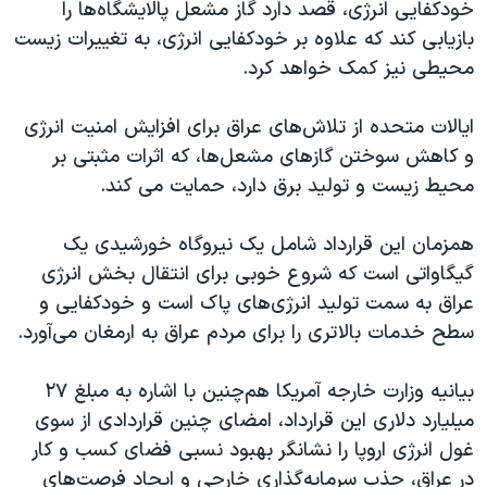
اسرائیل در جنگ
خودکفایی انرژی، قصد دارد گاز مشعل پالایشگاه‌ها را
بازیابی کند که علاوه بر خودکفایی انرژی، به تغییرات زیست
نرگس محمدی برنده جایزه نوبل صلح
محیطی نیز کمک خواهد کرد.
همایش محافظه‌کاران آمریکا «سی‌پک»
صفحه‌های ویژه
ایالات متحده از تلاش‌های عراق برای افزایش امنیت انرژی
و کاهش سوختن گازهای مشعل‌ها، که اثرات مثبتی بر
سفر پرزیدنت ترامپ به چین
محیط زیست و تولید برق دارد، حمایت می کند.
همزمان این قرارداد شامل یک نیروگاه خورشیدی یک
گیگاواتی است که شروع خوبی برای انتقال بخش انرژی
عراق به سمت تولید انرژی‌های پاک است و خودکفایی و
سطح خدمات بالاتری را برای مردم عراق به ارمغان می‌آورد.
بیانیه وزارت‌ خارجه آمریکا هم‌چنین با اشاره به مبلغ ۲۷
میلیارد دلاری این قرارداد، امضای چنین قراردادی از سوی
غول انرژی اروپا را نشانگر بهبود نسبی فضای کسب و کار
در عراق، جذب سرمایه‌گذاری خارجی و ایجاد فرصت‌های