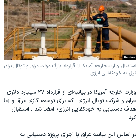
دنبال کنید
مستندها
فرهنگ و زندگی
حقوق شهروندی
انتخابات ریاست جمهوری آمریکا ۲۰۲۴
اقتصادی
حمله جمهوری اسلامی به اسرائیل
رمز مهسا
علم و فناوری
زبانهای مختلف
اسرائیل در جنگ
ورزش زنان در ایران
گالری عکس
اعتراضات زن، زندگی، آزادی
استقبال وزارت خارجه آمریکا از قرارداد بزرگ دولت عراق و توتال برای
نیل به خودکفایی انرژی
آرشیو پخش زنده
مجموعه مستندهای دادخواهی
تریبونال مردمی آبان ۹۸
وزارت‌ خارجه آمریکا در بیانیه‌ای از قرارداد ۲۷ میلیارد دلاری
دادگاه حمید نوری
عراق و شرکت توتال انرژی ـ که برای توسعه گازی عراق و «با
چهل سال گروگان‌گیری
هدف دستیابی به خودکفایی انرژی» امضا شد ـ استقبال
کرد.
قانون شفافیت دارائی کادر رهبری ایران
اعتراضات مردمی آبان ۹۸
بر اساس این بیانیه عراق با اجرای پروژه دستیابی به