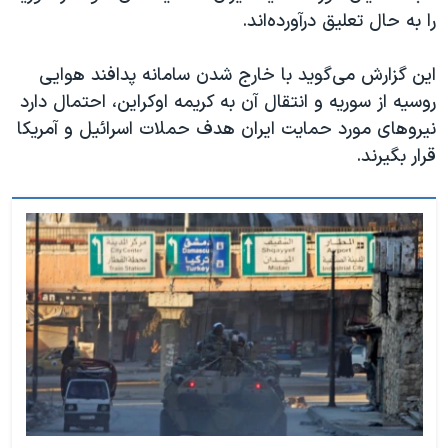
اسرائیل در جنگ
را به حال تعلیق درآورده‌اند.
نرگس محمدی برنده جایزه نوبل صلح
این گزارش می‌گوید با خارج شدن سامانه پدافند هوایی
همایش محافظه‌کاران آمریکا «سی‌پک»
روسیه از سوریه و انتقال آن به کریمه اوکراین، احتمال دارد
صفحه‌های ویژه
نیروهای مورد حمایت ایران هدف حملات اسرائیل و آمریکا
سفر پرزیدنت ترامپ به چین
قرار بگیرند.