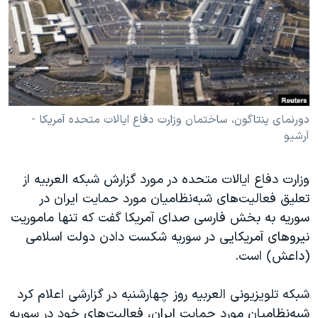
دنبال کنید
مستندها
فرهنگ و زندگی
حقوق شهروندی
انتخابات ریاست جمهوری آمریکا ۲۰۲۴
اقتصادی
حمله جمهوری اسلامی به اسرائیل
رمز مهسا
علم و فناوری
زبانهای مختلف
اسرائیل در جنگ
ورزش زنان در ایران
دورنمای پنتاگون، ساختمان وزارت دفاع ایالات متحده آمریکا -
آرشیو
گالری عکس
اعتراضات زن، زندگی، آزادی
آرشیو پخش زنده
مجموعه مستندهای دادخواهی
وزارت دفاع ایالات متحده در مورد گزارش شبکه العربیه از
تریبونال مردمی آبان ۹۸
تعلیق فعالیت‌های شبه‌نظامیان مورد حمایت ایران در
سوریه به بخش فارسی صدای آمریکا گفت که تنها ماموریت
دادگاه حمید نوری
نیروهای آمریکایی در سوریه شکست دادن دولت اسلامی
چهل سال گروگان‌گیری
(داعش) است.
قانون شفافیت دارائی کادر رهبری ایران
شبکه تلویزیونی العربیه روز چهارشنبه در گزارشی اعلام کرد
اعتراضات مردمی آبان ۹۸
شبه‌نظامیان مورد حمایت ایران، فعالیت‌های خود در سوریه