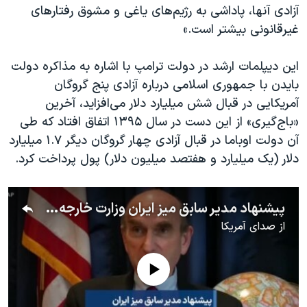
اسرائیل در جنگ
آزادی آنها، پاداشی به رژیم‌های یاغی و مشوق رفتارهای
غیرقانونی بیشتر است.»
نرگس محمدی برنده جایزه نوبل صلح
همایش محافظه‌کاران آمریکا «سی‌پک»
این دیپلمات ارشد در دولت ترامپ با اشاره به مذاکره دولت
صفحه‌های ویژه
بایدن با جمهوری اسلامی درباره آزادی پنج گروگان
آمریکایی در قبال شش میلیارد دلار می‌افزاید، آخرین
سفر پرزیدنت ترامپ به چین
«باج‌گیری» از این دست در سال ۱۳۹۵ اتفاق افتاد که طی
آن دولت اوباما در قبال آزادی چهار گروگان دیگر ۱.۷ میلیارد
دلار (یک میلیارد و هفتصد میلیون دلار) پول پرداخت کرد.
پیشنهاد مدیر سابق میز ایران وزارت خارجه آمریکا: مسافرت به ایران برای آمریکایی‌ها ممنوع شود
از
صدای آمریکا
No media source currently available