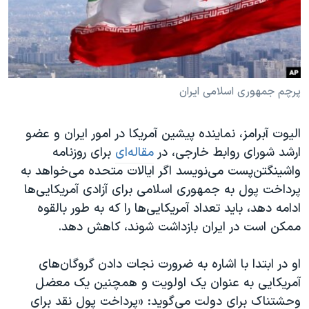
دنبال کنید
مستندها
فرهنگ و زندگی
حقوق شهروندی
انتخابات ریاست جمهوری آمریکا ۲۰۲۴
اقتصادی
حمله جمهوری اسلامی به اسرائیل
رمز مهسا
علم و فناوری
پرچم جمهوری اسلامی ایران
زبانهای مختلف
اسرائیل در جنگ
ورزش زنان در ایران
الیوت آبرامز، نماینده پیشین آمریکا در امور ایران و عضو
گالری عکس
اعتراضات زن، زندگی، آزادی
ارشد شورای روابط خارجی، در
مقاله‌ای
برای روزنامه
آرشیو پخش زنده
مجموعه مستندهای دادخواهی
واشینگتن‌پست می‌نویسد اگر ایالات متحده می‌خواهد به
پرداخت پول به جمهوری اسلامی برای آزادی آمریکایی‌ها
تریبونال مردمی آبان ۹۸
ادامه دهد، باید تعداد آمریکایی‌ها را که به طور بالقوه
دادگاه حمید نوری
ممکن است در ایران بازداشت شوند، کاهش دهد.
چهل سال گروگان‌گیری
او در ابتدا با اشاره به ضرورت نجات دادن گروگان‌های
قانون شفافیت دارائی کادر رهبری ایران
آمریکایی به عنوان یک اولویت و همچنین یک معضل
اعتراضات مردمی آبان ۹۸
وحشتناک برای دولت می‌گوید: «پرداخت پول نقد برای