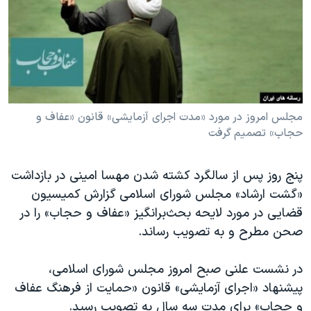
دنبال کنید
مستندها
فرهنگ و زندگی
حقوق شهروندی
انتخابات ریاست جمهوری آمریکا ۲۰۲۴
اقتصادی
حمله جمهوری اسلامی به اسرائیل
رمز مهسا
علم و فناوری
زبانهای مختلف
اسرائیل در جنگ
ورزش زنان در ایران
مجلس امروز در مورد «مدت اجرای آزمایشی» قانون «عفاف و
حجاب» تصمیم گرفت
گالری عکس
اعتراضات زن، زندگی، آزادی
آرشیو پخش زنده
مجموعه مستندهای دادخواهی
پنج روز پس از سالگرد کشته شدن مهسا امینی در بازداشت
تریبونال مردمی آبان ۹۸
«گشت ارشاد» مجلس شورای اسلامی گزارش کمیسیون
قضایی در مورد لایحه بحث‌برانگیز «عفاف و حجاب» را در
دادگاه حمید نوری
صحن مطرح و به تصویب رساند.
چهل سال گروگان‌گیری
قانون شفافیت دارائی کادر رهبری ایران
در نشست علنی صبح امروز مجلس شورای اسلامی،
پیشنهاد «اجرای آزمایشی» قانون «حمایت از فرهنگ عفاف
اعتراضات مردمی آبان ۹۸
و حجاب» برای مدت سه سال به تصویب رسید.