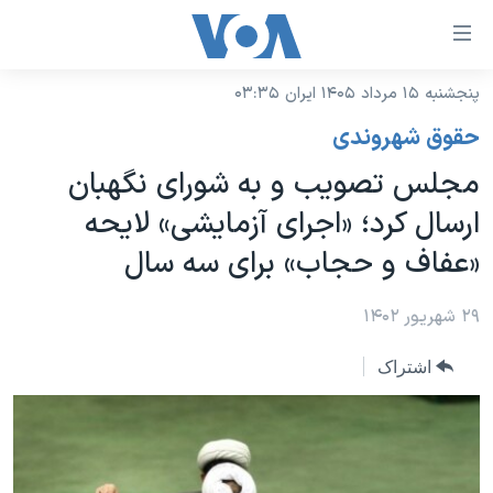
ینکهای
ابل
سترسی
پنجشنبه ۱۵ مرداد ۱۴۰۵ ایران ۰۳:۳۵
خانه
هش
حقوق شهروندی
نسخه سبک وب‌سایت
ه
مجلس تصویب و به شورای نگهبان
حتوای
موضوع ها
ارسال کرد؛ «اجرای آزمایشی» لایحه
صلی
برنامه های تلویزیونی
ایران
هش
«عفاف و حجاب» برای سه سال
جدول برنامه ها
ه
آمریکا
فحه
صفحه‌های ویژه
۲۹ شهریور ۱۴۰۲
جهان
صلی
فرکانس‌های صدای آمریکا
ورزشی
جام جهانی ۲۰۲۶
هش
اشتراک
پخش رادیویی
ه
گزیده‌ها
عملیات خشم حماسی
ستجو
۲۵۰سالگی آمریکا
ویژه برنامه‌ها
یادگیری زبان انگلیسی
ویدیوها
بایگانی برنامه‌های تلویزیونی