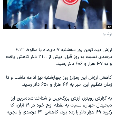
دنبال کنید
مستندها
فرهنگ و زندگی
حقوق شهروندی
انتخابات ریاست جمهوری آمریکا ۲۰۲۴
اقتصادی
حمله جمهوری اسلامی به اسرائیل
رمز مهسا
علم و فناوری
آرشیو
زبانهای مختلف
اسرائیل در جنگ
ورزش زنان در ایران
ارزش بیت‌کوین روز سه‌شنبه ٧ دی‌ماه با سقوط ۶.۱۳
گالری عکس
اعتراضات زن، زندگی، آزادی
درصدی نسبت به روز قبل، بیش از ٣١٠٠ دلار کاهش یافت
آرشیو پخش زنده
مجموعه مستندهای دادخواهی
و به ۴۷ هزار و ۶۰۶ دلار رسید.
تریبونال مردمی آبان ۹۸
کاهش ارزش این رمزارز روز چهارشنبه نیز ادامه داشت و تا
دادگاه حمید نوری
زمان تنظیم این خبر به ۴۶ هزار و ۶۵۰ دلار رسید.
چهل سال گروگان‌گیری
به گزارش رویترز، ارزش بزرگ‌ترین و شناخته‌شده‌ترین ارز
قانون شفافیت دارائی کادر رهبری ایران
دیجیتال جهان، نسبت به نقطه اوج خود در ١٩ آبان، که
اعتراضات مردمی آبان ۹۸
رکورد ۶۹ هزار دلار را زده بود، کاهشی ٣١ درصدی را تجربه