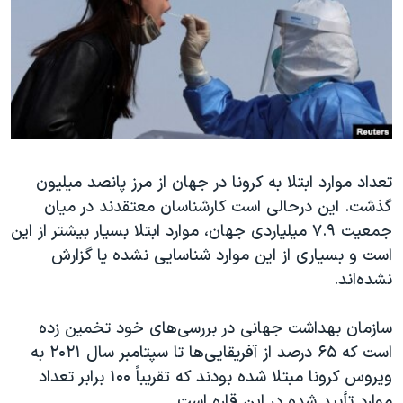
دنبال کنید
مستندها
فرهنگ و زندگی
حقوق شهروندی
انتخابات ریاست جمهوری آمریکا ۲۰۲۴
اقتصادی
حمله جمهوری اسلامی به اسرائیل
رمز مهسا
علم و فناوری
زبانهای مختلف
اسرائیل در جنگ
ورزش زنان در ایران
تعداد موارد ابتلا به کرونا در جهان از مرز پانصد میلیون
گالری عکس
اعتراضات زن، زندگی، آزادی
گذشت. این درحالی است کارشناسان معتقدند در میان
آرشیو پخش زنده
مجموعه مستندهای دادخواهی
جمعیت ۷.۹ میلیاردی جهان، موارد ابتلا بسیار بیشتر از این
تریبونال مردمی آبان ۹۸
است و بسیاری از این موارد شناسایی نشده یا گزارش
نشده‌اند.
دادگاه حمید نوری
چهل سال گروگان‌گیری
سازمان بهداشت جهانی در بررسی‌های خود تخمین زده
قانون شفافیت دارائی کادر رهبری ایران
است که ۶۵ درصد از آفریقایی‌ها تا سپتامبر سال ۲۰۲۱ به
ویروس کرونا مبتلا شده بودند که تقریباً ۱۰۰ برابر تعداد
اعتراضات مردمی آبان ۹۸
موارد تأیید شده در این قاره است.