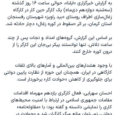
اسرائیل در جنگ
به گزارش خبرگزاری «ایلنا»، حوالی ساعت ۱۶ روز گذشته
(سه‌شنبه دوازدهم دی‌ماه) یک کارگر حین کار در کارگاه
نرگس محمدی برنده جایزه نوبل صلح
زغال‌سازی اطراف روستای «بید راویز» شهرستان رفسنجان
همایش محافظه‌کاران آمریکا «سی‌پک»
استان کرمان، بر اثر «سقوط در کوره زغال» دچار حادثه شد.
صفحه‌های ویژه
بر اساس این گزارش، گروه‌های امداد و نجات پس از چند
سفر پرزیدنت ترامپ به چین
ساعت تلاش، تنها توانستند پیکر بی‌جان این کارگر را از
درون کوره خارج کنند.
با وجود هشدارهای بین‌المللی و آمارهای بالای تلفات
کارگاهی در ایران، همچنان این حوزه از نظارت پایین دولتی
برای جلوگیری از کاهش «حوادث کار» برخوردار است.
احسان سهرابی، فعال کارگری یازدهم مهرماه اقدامات
مقامات جمهوری اسلامی در ارتباط با امنیت محیط‌های
کاری را نمایشی دانسته و گفته بود: با «مقاوله‌نامه»
دولتی، نمی‌توان مانعِ مرگِ کارگران شد و «حوادث در