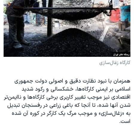
دنبال کنید
مستندها
فرهنگ و زندگی
حقوق شهروندی
انتخابات ریاست جمهوری آمریکا ۲۰۲۴
اقتصادی
حمله جمهوری اسلامی به اسرائیل
رمز مهسا
علم و فناوری
زبانهای مختلف
اسرائیل در جنگ
ورزش زنان در ایران
گالری عکس
اعتراضات زن، زندگی، آزادی
کارگاه زغال‌سازی
آرشیو پخش زنده
مجموعه مستندهای دادخواهی
همزمان با نبود نظارت دقیق و اصولی دولت جمهوری
تریبونال مردمی آبان ۹۸
اسلامی بر ایمنی کارگاه‌ها، خشکسالی و رکود شدید
دادگاه حمید نوری
اقتصادی نیز موجب تغییر کاربری برخی کارگاه‌ها و ناایمن‌تر
چهل سال گروگان‌گیری
شدن آنها شده، تا آنجا که باغی زراعی در رفسنجان تبدیل
به «زغال‌سازی» و موجب مرگ یک کارگر در کوره آن شده
قانون شفافیت دارائی کادر رهبری ایران
است.
اعتراضات مردمی آبان ۹۸