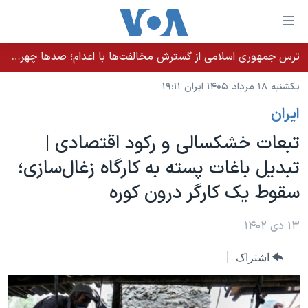
ینکهای
ابل
سترسی
ترس جمهوری اسلامی از گسترش مخالفت‌ها با اعدام؛ صدها چهره شناخته‌شده به دادسرا احضار شدند
خانه
هش
یکشنبه ۱۸ مرداد ۱۴۰۵ ایران ۱۹:۱۱
نسخه سبک وب‌سایت
ه
ايران
حتوای
موضوع ها
صلی
تبعات خشکسالی و رکود اقتصادی |
برنامه های تلویزیونی
ایران
هش
تبدیل باغات پسته به کارگاه زغال‌سازی؛
جدول برنامه ها
ه
آمریکا
سقوط یک کارگر درون کوره
فحه
صفحه‌های ویژه
جهان
صلی
فرکانس‌های صدای آمریکا
ورزشی
جام جهانی ۲۰۲۶
۱۳ دی ۱۴۰۲
هش
پخش رادیویی
ه
گزیده‌ها
عملیات خشم حماسی
اشتراک
ستجو
۲۵۰سالگی آمریکا
ویژه برنامه‌ها
یادگیری زبان انگلیسی
ویدیوها
بایگانی برنامه‌های تلویزیونی