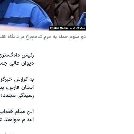
نرگس محمدی برنده جایزه نوبل صلح
همایش محافظه‌کاران آمریکا «سی‌پک»
صفحه‌های ویژه
دو متهم حمله به حرم شاهچراغ در دادگاه انقل
سفر پرزیدنت ترامپ به چین
رئیس دادگستری 
دیوان عالی جمه
به گزارش خبرگز
رسیدگی مجدد» د
اعدام خواهند ش