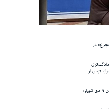
راغ» در
دادگستری
 شیراز، «پس از
این مقام قضایی پیش از این گفته بود دو متهم این پرونده «به زودی در خیابان ۹ دی شیراز»