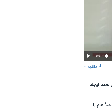
0:00
دانلود
اشتراک
ر صدد ایجاد
لأ عام را