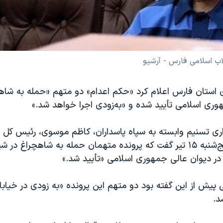
اب اسلامی فارس - آرشیو
استان فارس اعلام کرد «حکم اعدام» دو متهم «حمله به شاهچ
وری اسلامی تأیید شده و «به‌زودی اجرا خواهد شد.»
اری تسنیم وابسته به سپاه پاسداران، کاظم موسوی، رئیس کل 
استان فارس، پنج‌شنبه ۱۵ تیر گفت که پرونده متهمان حمله به شاهچراغ در
ر دیوان عالی جمهوری اسلامی «تأیید شد.»
د.