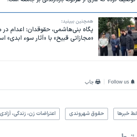
همچنین ببینید:
پگاه بنی‌هاشمی، حقوقدان: اعدام در م
«مجازاتی قبیح» با «آثار سوء ابدی» ا
Follow us
چاپ
ط خبرها
حقوق شهروندی
اعتراضات زن، زندگی، آزادی