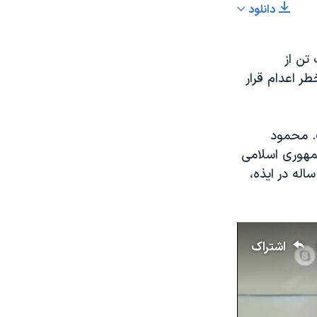
دانلود
اشتراک
ت سراسری نیمه دوم سال ۱۴۰۱، هفت تن از
ر اعدام قرار
. محمود
عرض
مهوری اسلامی
px
واهد با اعدام این معترض روی جنایتش در کشتن کیان پیرفلک، کودک ۹ ساله در ایذه،
اشتراک