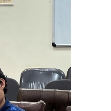
مستندها
فرهنگ و زندگی
حقوق شهروندی
انتخابات ریاست جمهوری آمریکا ۲۰۲۴
اقتصادی
حمله جمهوری اسلامی به اسرائیل
رمز مهسا
علم و فناوری
اسرائیل در جنگ
ورزش زنان در ایران
گالری عکس
اعتراضات زن، زندگی، آزادی
آرشیو پخش زنده
مجموعه مستندهای دادخواهی
تریبونال مردمی آبان ۹۸
دادگاه حمید نوری
چهل سال گروگان‌گیری
قانون شفافیت دارائی کادر رهبری ایران
اعتراضات مردمی آبان ۹۸
اسرائیل در جنگ