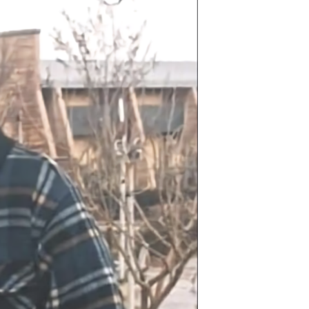
مستندها
فرهنگ و زندگی
حقوق شهروندی
انتخابات ریاست جمهوری آمریکا ۲۰۲۴
اقتصادی
حمله جمهوری اسلامی به اسرائیل
رمز مهسا
علم و فناوری
اسرائیل در جنگ
ورزش زنان در ایران
گالری عکس
اعتراضات زن، زندگی، آزادی
آرشیو پخش زنده
مجموعه مستندهای دادخواهی
تریبونال مردمی آبان ۹۸
دادگاه حمید نوری
چهل سال گروگان‌گیری
قانون شفافیت دارائی کادر رهبری ایران
اعتراضات مردمی آبان ۹۸
اسرائیل در جنگ