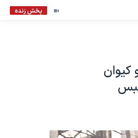
پخش زنده
 کیوان
حبس