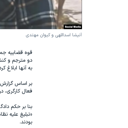
نرگس محمدی برنده جایزه نوبل صلح
همایش محافظه‌کاران آمریکا «سی‌پک»
صفحه‌های ویژه
آنیشا اسداللهی و کیوان مهتدی
سفر پرزیدنت ترامپ به چین
قوه قضاییه جمه
دو مترجم و کنش
به آنها ابلاغ کرد
فعال کارگری، د
بنا بر حکم دادگ
«تبلیغ علیه نظ
بودند.