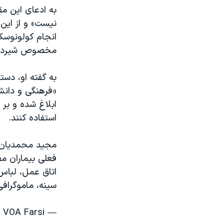
به ادعای این م
انجام کولونوسک
مخصوص شیردهی،
«فرهنگی و دانش
ابلاغ شده و بر
استفاده کنند.
مجید محمدیان،
اتاق عمل، لباس
سینه، ماموگرا
— VOA Farsi صدای آمریکا (@VOAfarsi)