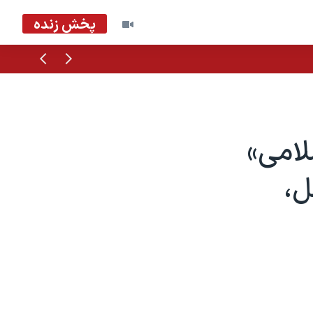
پخش زنده
قبلی
بعدی
لامی»
ل،