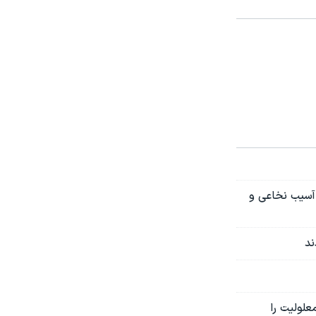
آسیب نخاعی و
ند
علولیت را