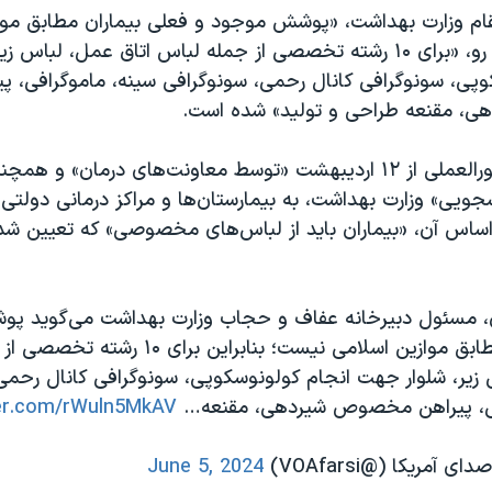
قام وزارت بهداشت، «پوشش موجود و فعلی بیماران مطابق موا
نیست» و از این رو، «برای ۱۰ رشته تخصصی از جمله لباس اتاق عمل، لب
وپی، سونوگرافی کانال رحمی، سونوگرافی سینه، ماموگرافی، پی
 مقنعه طراحی و تولید» شده است.
به گفته او، دستورالعملی از ۱۲ اردیبهشت «توسط معاونت‌های درمان»
جویی» وزارت بهداشت، به بیمارستان‌ها و مراکز درمانی دول
 اساس آن، «بیماران باید از لباس‌های مخصوصی» که تعیین ش
 مسئول دبیرخانه عفاف و حجاب وزارت بهداشت می‌گوید پ
فعلی بیماران مطابق موازین اسلامی نیست؛ بنابراین 
 زیر، شلوار جهت انجام کولونوسکوپی، سونوگرافی کانال رحمی
فی، پیراهن مخصوص شیردهی، مقنعه…
ter.com/rWuln5MkAV
June 5, 2024