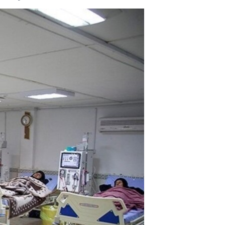
مستندها
فرهنگ و زندگی
حقوق شهروندی
انتخابات ریاست جمهوری آمریکا ۲۰۲۴
اقتصادی
حمله جمهوری اسلامی به اسرائیل
رمز مهسا
علم و فناوری
اسرائیل در جنگ
ورزش زنان در ایران
گالری عکس
اعتراضات زن، زندگی، آزادی
آرشیو پخش زنده
مجموعه مستندهای دادخواهی
تریبونال مردمی آبان ۹۸
دادگاه حمید نوری
چهل سال گروگان‌گیری
قانون شفافیت دارائی کادر رهبری ایران
اعتراضات مردمی آبان ۹۸
اسرائیل در جنگ