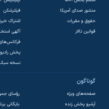
متمم بخش ۵۰۸
اپلیکیشن +VOA
منشور صدای آمریکا
فیلترشکن
حقوق و مقررات
اشتراک خبرن
قوانین تالار
آگهی استخد
فرکانس‌های 
پخش رادیو
یادگیری زبان انگلیسی
نسخه سبک 
دنبال کنید
گوناگون
صفحه‌های ویژه
رؤسای جمهو
آرشیو پخش زنده
بایگانی برن
زبانهای مختلف