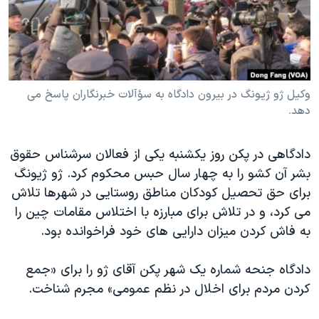
دنبال کنید
مستندها
فرهنگ و زندگی
حقوق شهروندی
انتخابات ریاست جمهوری آمریکا ۲۰۲۴
اقتصادی
حمله جمهوری اسلامی به اسرائیل
رمز مهسا
علم و فناوری
وکیل ژو ژیونگ در بیرون دادگاه به سؤآلات خبرنگاران پاسخ می
زبانهای مختلف
دهد.
اسرائیل در جنگ
ورزش زنان در ایران
گالری عکس
اعتراضات زن، زندگی، آزادی
دادگاهی در پکن روز یکشنبه یکی از فعالان سرشناس حقوق
آرشیو پخش زنده
مجموعه مستندهای دادخواهی
بشر آن کشو را به چهار سال حبس محکوم کرد. ژو ژیونگ
برای حق تحصیل کودکان مناطق روستایی در شهرها تلاش
تریبونال مردمی آبان ۹۸
می کرد، و در تلاش برای مبارزه با اختلاس مقامات چین را
دادگاه حمید نوری
به فاش کردن میزان دارایی های خود فراخوانده بود.
چهل سال گروگان‌گیری
دادگاه جنحه شماره یک شهر پکن آقای ژو را برای «جمع
قانون شفافیت دارائی کادر رهبری ایران
کردن مردم برای اخلال در نظم عمومی» مجرم شناخت.
اعتراضات مردمی آبان ۹۸