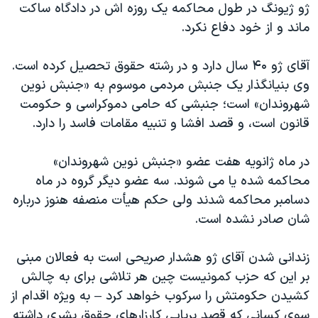
اسرائیل در جنگ
ژو ژیونگ در طول محاکمه یک روزه اش در دادگاه ساکت
ماند و از خود دفاع نکرد.
نرگس محمدی برنده جایزه نوبل صلح
همایش محافظه‌کاران آمریکا «سی‌پک»
آقای ژو ۴۰ سال دارد و در رشته حقوق تحصیل کرده است.
صفحه‌های ویژه
وی بنیانگذار یک جنبش مردمی موسوم به «جنبش نوین
شهروندان» است؛ جنبشی که حامی دموکراسی و حکومت
سفر پرزیدنت ترامپ به چین
قانون است، و قصد افشا و تنبیه مقامات فاسد را دارد.
در ماه ژانویه هفت عضو «جنبش نوین شهروندان»
محاکمه شده یا می شوند. سه عضو دیگر گروه در ماه
دسامبر محاکمه شدند ولی حکم هیأت منصفه هنوز درباره
شان صادر نشده است.
زندانی شدن آقای ژو هشدار صریحی است به فعالان مبنی
بر این که حزب کمونیست چین هر تلاشی برای به چالش
کشیدن حکومتش را سرکوب خواهد کرد – به ویژه اقدام از
سوی کسانی که قصد برپایی کارزارهای حقوق بشری داشته