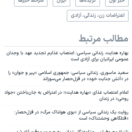
خبر اول
گزيده‌ها
ايران
سرخط خبرها
اعتراضات زن، زندگی، آزادی
مطالب مرتبط
بهاره هدایت، زندانی سیاسی: اعتصاب غذایم تجدید عهد با وجدان
عمومی ایرانیان برای آزادی است
سعید ماسوری، زندانی سیاسی: جمهوری اسلامی «پیر و جوان» را
در «آتش جنایت خود» در قزل‌حصار می‌سوزاند
اعلام اعتصاب غذای «بهاره هدایت»؛ در اعتراض به جان‌باختن «جواد
روحی» در زندان
روایت یک زندانی سیاسی از «بوی هولناک مرگ» در قزل‌حصار:
«قتلگاهی وحشتناک» است
نازیلا معروفیان، روزنامه‌نگار زندانی، به صورت موقت آزاد شد