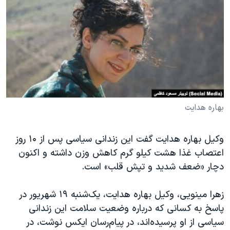
دنبال کنید
مستندها
فرهنگ و زندگی
حقوق شهروندی
انتخابات ریاست جمهوری آمریکا ۲۰۲۴
اقتصادی
حمله جمهوری اسلامی به اسرائیل
رمز مهسا
علم و فناوری
زبانهای مختلف
اسرائیل در جنگ
ورزش زنان در ایران
گالری عکس
اعتراضات زن، زندگی، آزادی
بهاره هدایت
آرشیو پخش زنده
مجموعه مستندهای دادخواهی
وکیل بهاره هدایت گفت این زندانی سیاسی پس از ۱۰ روز
تریبونال مردمی آبان ۹۸
اعتصاب غذا هشت کیلو گرم کاهش وزن داشته و اکنون
دادگاه حمید نوری
دچار «ضعف شدید و تپش قلب» است.
چهل سال گروگان‌گیری
زهرا مینویی، وکیل بهاره هدایت، یک‌شنبه ۱۹ شهریور در
قانون شفافیت دارائی کادر رهبری ایران
پاسخ به کسانی که درباره وضعیت سلامت این زندانی
اعتراضات مردمی آبان ۹۸
سیاسی از او پرسیده‌اند، در پیام‌رسان ایکس نوشت، در