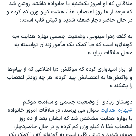
اسرائیل در جنگ
ملاقاتی که او امروز یک‌شنبه با خانواده داشته، روشن شد
که «بعد از ۱۰ روز اعتصاب غذا، هشت کیلو وزن کم کرده و
نرگس محمدی برنده جایزه نوبل صلح
در حال حاضر دچار ضعف شدید و تپش قلب است.»
همایش محافظه‌کاران آمریکا «سی‌پک»
صفحه‌های ویژه
به گفته زهرا مینویی، وضعیت جسمی بهاره هدایت «به
گونه‌ای» است که «با کمک یک مأمور زندان توانسته به
سفر پرزیدنت ترامپ به چین
محل ملاقات بیاید.»
او ابراز امیدواری کرده که موکلش «با اطلاعی که از پیام‌ها
و واکنش‌ها به اعتصابش پیدا کرده، هر چه زودتر اعتصاب
را بشکند.»
دوستان زیادی از وضعیت جسمی و سلامت موکلم
#بهاره_هدایت
سوال می پرسند، در ملاقات امروز خانواده
با بهاره هدایت مشخص شد که ایشان بعد از ده روز
اعتصاب غذا ۸ کیلو وزن کم کرده و در حال حاضردچار،
ضعف شدید و تپش قلب است به گونه‌ای که با کمک یک