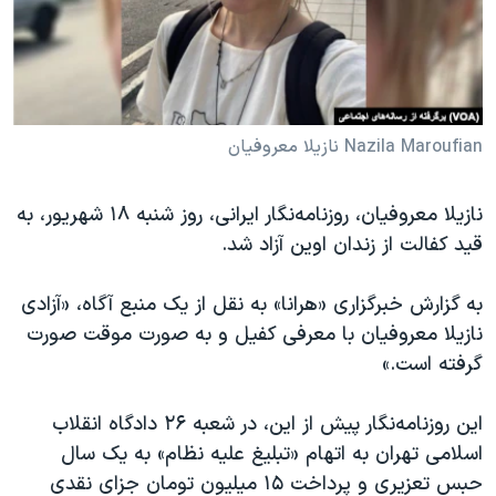
دنبال کنید
مستندها
فرهنگ و زندگی
حقوق شهروندی
انتخابات ریاست جمهوری آمریکا ۲۰۲۴
اقتصادی
حمله جمهوری اسلامی به اسرائیل
رمز مهسا
علم و فناوری
Nazila Maroufian نازیلا معروفیان
زبانهای مختلف
اسرائیل در جنگ
ورزش زنان در ایران
نازیلا معروفیان، روزنامه‌نگار ایرانی، روز شنبه ۱۸ شهریور، به
گالری عکس
اعتراضات زن، زندگی، آزادی
قید کفالت از زندان اوین آزاد شد.
آرشیو پخش زنده
مجموعه مستندهای دادخواهی
به گزارش خبرگزاری «هرانا» به نقل از یک منبع آگاه، «آزادی
تریبونال مردمی آبان ۹۸
نازیلا معروفیان با معرفی کفیل و به صورت موقت صورت
دادگاه حمید نوری
گرفته است.»
چهل سال گروگان‌گیری
این روزنامه‌نگار پیش از این، در شعبه ۲۶ دادگاه انقلاب
قانون شفافیت دارائی کادر رهبری ایران
اسلامی تهران به اتهام «تبلیغ علیه نظام» به یک سال
اعتراضات مردمی آبان ۹۸
حبس تعزیری و پرداخت ۱۵ میلیون تومان جزای نقدی