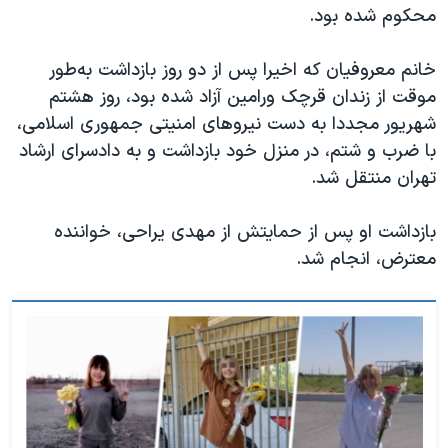
اسرائیل در جنگ
محکوم شده بود.
نرگس محمدی برنده جایزه نوبل صلح
خانم معروفیان که اخیرا پس از دو روز بازداشت به‌طور
همایش محافظه‌کاران آمریکا «سی‌پک»
موقت از زندان قرچک ورامین آزاد شده بود، روز هشتم
صفحه‌های ویژه
شهریور مجددا به دست نیروهای امنیتی جمهوری اسلامی،
با ضرب و شتم، در منزل خود بازداشت و به دادسرای ارشاد
سفر پرزیدنت ترامپ به چین
تهران منتقل شد.
بازداشت او پس از حمایتش از مهدی یراحی، خواننده
معترض، انجام شد.