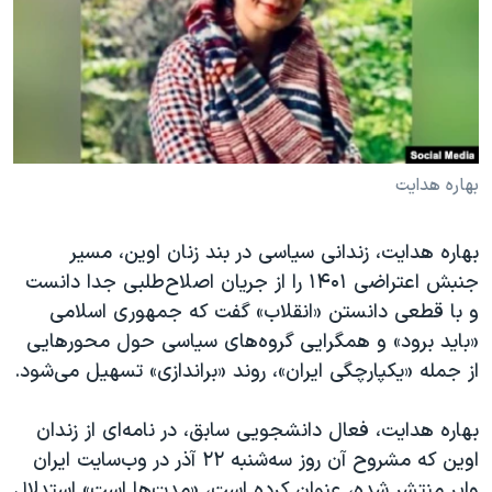
دنبال کنید
مستندها
فرهنگ و زندگی
حقوق شهروندی
انتخابات ریاست جمهوری آمریکا ۲۰۲۴
اقتصادی
حمله جمهوری اسلامی به اسرائیل
رمز مهسا
علم و فناوری
زبانهای مختلف
اسرائیل در جنگ
ورزش زنان در ایران
بهاره ‌هدایت
گالری عکس
اعتراضات زن، زندگی، آزادی
بهاره هدایت، زندانی سیاسی در بند زنان اوین، مسیر
آرشیو پخش زنده
مجموعه مستندهای دادخواهی
جنبش اعتراضی ۱۴۰۱ را از جریان اصلاح‌طلبی جدا دانست
تریبونال مردمی آبان ۹۸
و با قطعی دانستن «انقلاب» گفت که جمهوری اسلامی
«باید برود» و همگرایی گروه‌های سیاسی حول محورهایی
دادگاه حمید نوری
از جمله «یکپارچگی ایران»، روند «براندازی» تسهیل می‌شود.
چهل سال گروگان‌گیری
قانون شفافیت دارائی کادر رهبری ایران
بهاره هدایت، فعال دانشجویی سابق، در نامه‌ای از زندان
اوین که مشروح آن روز سه‌شنبه ۲۲ آذر در وب‌سایت ایران
اعتراضات مردمی آبان ۹۸
وایر منتشر شده، عنوان کرده است، «مدت‌ها است» استدلال