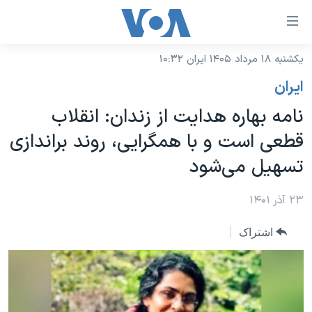
ینکهای
ابل
سترسی
یکشنبه ۱۸ مرداد ۱۴۰۵ ایران ۱۰:۳۲
خانه
هش
ايران
نسخه سبک وب‌سایت
ه
نامه بهاره هدایت از زندان: انقلاب
حتوای
موضوع ها
قطعی است و با همگرایی، روند براندازی
صلی
برنامه های تلویزیونی
ایران
هش
تسهیل می‌شود
جدول برنامه ها
ه
آمریکا
فحه
صفحه‌های ویژه
۲۳ آذر ۱۴۰۱
جهان
صلی
فرکانس‌های صدای آمریکا
ورزشی
جام جهانی ۲۰۲۶
هش
اشتراک
پخش رادیویی
ه
گزیده‌ها
عملیات خشم حماسی
ستجو
۲۵۰سالگی آمریکا
ویژه برنامه‌ها
یادگیری زبان انگلیسی
ویدیوها
بایگانی برنامه‌های تلویزیونی