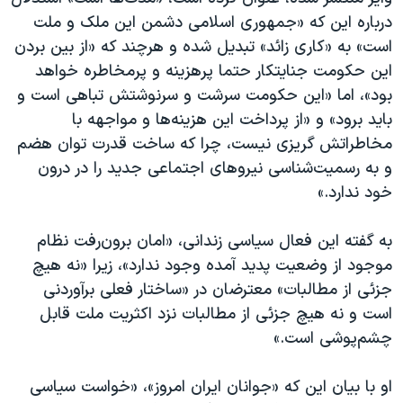
اسرائیل در جنگ
درباره این که «جمهوری اسلامی دشمن این ملک و ملت
نرگس محمدی برنده جایزه نوبل صلح
است» به «کاری زائد» تبدیل شده و هرچند که «از بین بردن
این حکومت جنایتکار حتما پرهزینه و پرمخاطره خواهد
همایش محافظه‌کاران آمریکا «سی‌پک»
بود»، اما «این حکومت سرشت و سرنوشتش تباهی است و
صفحه‌های ویژه
باید برود» و «از پرداخت این هزینه‌ها و مواجهه با
سفر پرزیدنت ترامپ به چین
مخاطراتش گریزی نیست، چرا که ساخت قدرت توان هضم
و به رسمیت‌شناسی نیروهای اجتماعی جدید را در درون
خود ندارد.»
به گفته این فعال سیاسی زندانی، «امان برون‌رفت نظام
موجود از وضعیت پدید آمده وجود ندارد»، زیرا «نه هیچ
جزئی از مطالبات» معترضان در «ساختار فعلی برآوردنی
است و نه هیچ جزئی از مطالبات نزد اکثریت ملت قابل
چشم‌پوشی است.»
او با بیان این که «جوانان ایران امروز»، «خواست سیاسی