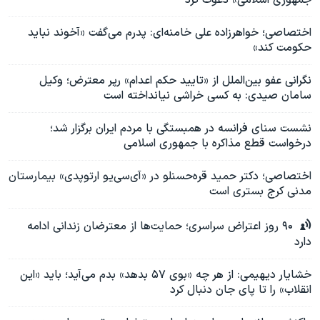
جمهوری اسلامی» دعوت کرد
اختصاصی؛ خواهرزاده علی خامنه‌ای: پدرم می‌گفت «آخوند نباید
حکومت کند»
نگرانی عفو بین‌الملل از «تایید حکم اعدام» رپر معترض؛ وکیل
سامان صیدی: به کسی خراشی نیانداخته است
نشست سنای فرانسه در همبستگی با مردم ایران برگزار شد؛
درخواست قطع مذاکره با جمهوری اسلامی
اختصاصی؛ دکتر حمید قره‌حسنلو در «آی‌سی‌یو ارتوپدی» بیمارستان
مدنی کرج بستری است
۹۰ روز اعتراض سراسری؛ حمایت‌ها از معترضان زندانی ادامه
دارد
خشایار دیهیمی: از هر چه «بوی ۵۷ بدهد» بدم می‌آید؛‌ باید «این
انقلاب» را تا پای جان دنبال کرد