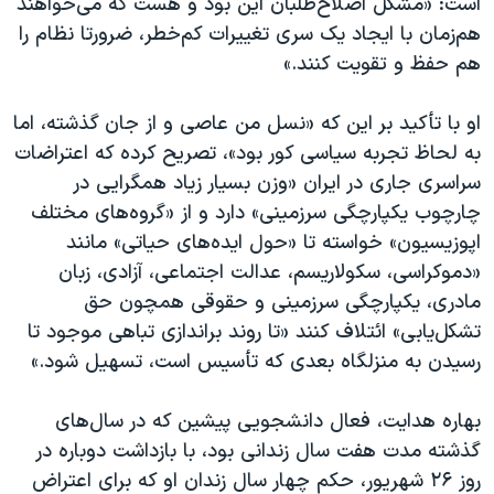
است: «مشکل اصلاح‌طلبان این بود و هست که می‌خواهند
هم‌زمان با ایجاد یک سری تغییرات کم‌خطر، ضرورتا نظام را
هم حفظ و تقویت کنند.»
او با تأکید بر این که «نسل من عاصی و از جان گذشته،‌ اما
به لحاظ تجربه سیاسی کور بود»، تصریح کرده که اعتراضات
سراسری جاری در ایران «وزن بسیار زیاد همگرایی در
چارچوب یکپارچگی سرزمینی» دارد و از «گروه‌های مختلف
اپوزیسیون» خواسته تا «حول ایده‌های حیاتی» مانند
«دموکراسی، سکولاریسم، عدالت اجتماعی، آزادی، زبان
مادری، یکپارچگی سرزمینی و حقوقی همچون حق
تشکل‌یابی» ائتلاف کنند «تا روند براندازی تباهی موجود تا
رسیدن به منزلگاه بعدی که تأسیس است، تسهیل شود.»
بهاره هدایت، فعال دانشجویی پیشین که در سال‌های
گذشته مدت هفت سال زندانی بود، با بازداشت دوباره در
روز ۲۶ شهریور، حکم چهار سال زندان او که برای اعتراض