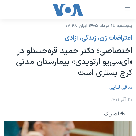
ینکهای
ابل
سترسی
پنجشنبه ۱۵ مرداد ۱۴۰۵ ایران ۰۸:۴۸
خانه
هش
اعتراضات زن، زندگی، آزادی
نسخه سبک وب‌سایت
ه
اختصاصی؛ دکتر حمید قره‌حسنلو در
حتوای
موضوع ها
«آی‌سی‌یو ارتوپدی» بیمارستان مدنی
صلی
برنامه های تلویزیونی
ایران
هش
کرج بستری است
جدول برنامه ها
ه
آمریکا
فحه
صفحه‌های ویژه
ساقی لقایی
جهان
صلی
فرکانس‌های صدای آمریکا
ورزشی
جام جهانی ۲۰۲۶
۲۰ آذر ۱۴۰۱
هش
پخش رادیویی
ه
گزیده‌ها
عملیات خشم حماسی
اشتراک
ستجو
۲۵۰سالگی آمریکا
ویژه برنامه‌ها
یادگیری زبان انگلیسی
ویدیوها
بایگانی برنامه‌های تلویزیونی