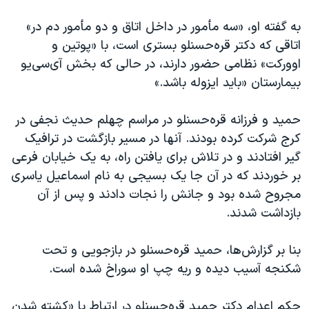
اسرائیل در جنگ
به گفته او، «سه مأمور در داخل اتاق و دو مأمور دم در»
نرگس محمدی برنده جایزه نوبل صلح
اتاقی که دکتر قره‌حسنلو بستری است، با «پوتین و
همایش محافظه‌کاران آمریکا «سی‌پک»
اوورکت» نظامی حضور دارند، در حالی که بخش آی‌سی‌یو
صفحه‌های ویژه
بیمارستان «باید ایزوله باشد.»
سفر پرزیدنت ترامپ به چین
حمید و فرزانه قره‌حسنلو در مراسم چهلم حدیث نجفی در
کرج شرکت کرده بودند. آنها در مسیر بازگشت در ترافیک
گیر افتادند و در تلاش برای یافتن راه، به یک خیابان فرعی
بر خوردند که در آن جا یک بسیجی به نام اسماعیل یاسری
مجروح شده بود و جانش را نجات دادند و پس از آن
بازداشت شدند.
بنا بر گزارش‌ها، حمید قره‌حسنلو در بازجویی و تحت
شکنجه آسیب دیده و ریه چپ او سوراخ شده است.
حکم اعدام دکتر حمید قره‌حسنلو در ارتباط با «کشته شدن