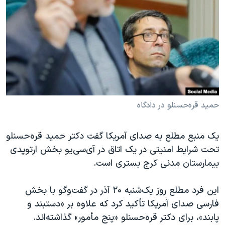
دنبال کنید
مستندها
فرهنگ و زندگی
حقوق شهروندی
انتخابات ریاست جمهوری آمریکا ۲۰۲۴
اقتصادی
حمله جمهوری اسلامی به اسرائیل
رمز مهسا
علم و فناوری
زبانهای مختلف
اسرائیل در جنگ
ورزش زنان در ایران
گالری عکس
اعتراضات زن، زندگی، آزادی
حمید قره‌حسنلو در دادگاه
آرشیو پخش زنده
مجموعه مستندهای دادخواهی
یک منبع مطلع به صدای آمریکا گفت دکتر حمید قره‌حسنلو
تریبونال مردمی آبان ۹۸
تحت شرایط امنیتی در یک اتاق در آی‌سی‌یو بخش ارتوپدی
دادگاه حمید نوری
بیمارستان مدنی کرج بستری است.
چهل سال گروگان‌گیری
این فرد مطلع روز یک‌شنبه ۲۰ آذر در گفت‌وگو با بخش
قانون شفافیت دارائی کادر رهبری ایران
فارسی صدای آمریکا تأکید کرد که علاوه بر «دستبند و
اعتراضات مردمی آبان ۹۸
پابند»، برای دکتر قره‌حسنلو «پنج مأمور» گذاشته‌اند.