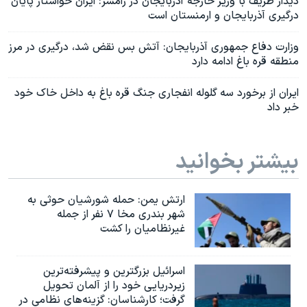
دیدار ظریف با وزیر خارجه آذربایجان در رامسر: ایران خواستار پایان
درگیری آذربایجان و ارمنستان است
وزارت دفاع جمهوری آذربایجان: آتش بس نقض شد، درگیری در مرز
منطقه قره باغ ادامه دارد
ایران از برخورد سه گلوله انفجاری جنگ قره باغ به داخل خاک خود
خبر داد
بیشتر بخوانید
ارتش یمن: حمله شورشیان حوثی به
شهر بندری مخا ۷ نفر از جمله
غیرنظامیان را کشت
اسرائيل بزرگترین و پیشرفته‌ترین
زیردریایی خود را از آلمان تحویل
گرفت؛ کارشناسان: گزینه‌های نظامی در