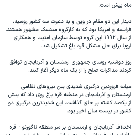
اسرائیل در جنگ
ماه پیش است.
نرگس محمدی برنده جایزه نوبل صلح
دیدار این دو مقام در وین و به دعوت سه کشور روسیه،
همایش محافظه‌کاران آمریکا «سی‌پک»
فرانسه و آمریکا بود که به کارگروه مینسک مشهور هستند.
صفحه‌های ویژه
از سال ۱۹۹۲ این گروه توسط سازمان امنیت و همکاری
سفر پرزیدنت ترامپ به چین
اروپا برای حل مشکل قره باغ تشکیل شد.
روز دوشنبه روسای جمهوری ارمنستان و آذربایجان توافق
کردند مذاکرات صلح را از یک ماه دیگر آغاز کنند.
میانه فروردین درگیری شدیدی بین نیروهای نظامی
ارمنستان و آذربایجان در منطقه قره باغ روی داد که بیش
از یکصد کشته بر جای گذاشت. این شدیدترین درگیری دو
کشور در بیست سال اخیر بود.
اختلاف آذربایجان و ارمنستان بر سر منطقه ناگورنو - قره