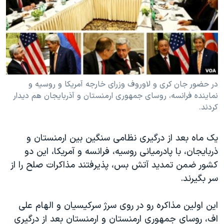
دنبال کنید
مستندها
فرهنگ و زندگی
حقوق شهروندی
انتخابات ریاست جمهوری آمریکا ۲۰۲۴
اقتصادی
حمله جمهوری اسلامی به اسرائیل
رمز مهسا
علم و فناوری
زبانهای مختلف
اسرائیل در جنگ
ورزش زنان در ایران
در حضور جان کری و لاوروف وزرای خارجه آمریکا و روسیه و
نماینده فرانسه، روسای جمهوری ارمنستان و آذربایجان هم دیدار
گالری عکس
اعتراضات زن، زندگی، آزادی
کردند.
آرشیو پخش زنده
مجموعه مستندهای دادخواهی
تریبونال مردمی آبان ۹۸
یک ماه بعد از درگیری نظامی سنگین بین ارمنستان و
ذربایجان، با پادرمیانی روسیه، فرانسه و آمریکا، این دو
دادگاه حمید نوری
کشور ضمن تمدید آتش بس، پذیرفتند مذاکرات صلح را از
چهل سال گروگان‌گیری
سر بگیرند.
قانون شفافیت دارائی کادر رهبری ایران
این اولین مذاکره رو در روی سرژ سرکیسیان و الهام علی
اعتراضات مردمی آبان ۹۸
اف، روسای جمهوری ارمنستان و ارمنستان بعد از درگیری