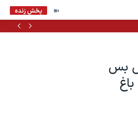
پخش زنده
قبلی
بعدی
تش بس
باغ