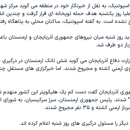
سپوتنیک، به نقل از خبرنگار خود در منطقه می گوید مرکز شهر 
لیا روز یکشنبه هدف حمله توپخانه ای قرار گرفت و چندین انفج
نشده است. به گفته اسپوتنیک، ساکنان محلی به پناهگاه رفتن
د روز شنبه میان نیروهای جمهوری آذربایجان و ارمنستان ب
وزارت دفاع آذربایجان می گوید شش تانک ارمنستان در درگیری 
ی ارمنی کشته و مجروح شدند. اما خبرگزاری های مستقل چنی
وری آذربایجان گفت دست کم یک هلیکوپتر این کشور منهدم ش
د" شدند. رئیس جمهوری ارمنستان، سرژ سرکیسیان، به شورای ا
گر را مسئول درگیری های روز شنبه اعلام کرده اند.