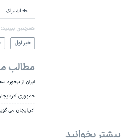
اشتراک
همچنبن ببینید:
خبر اول
ج
مطالب مر
ایران از برخورد س
جمهوری آذربایجان
آذربایجان می گوید ۱۲ سربازش در درگیری با نیروهای ارمنستان در قره باغ علیا ک
بیشتر بخوانید