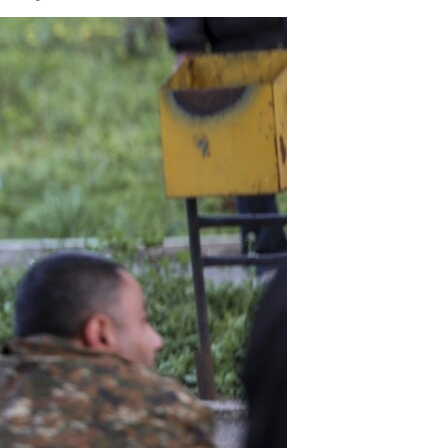
مستندها
فرهنگ و زندگی
حقوق شهروندی
انتخابات ریاست جمهوری آمریکا ۲۰۲۴
اقتصادی
حمله جمهوری اسلامی به اسرائیل
رمز مهسا
علم و فناوری
اسرائیل در جنگ
ورزش زنان در ایران
گالری عکس
اعتراضات زن، زندگی، آزادی
آرشیو پخش زنده
مجموعه مستندهای دادخواهی
تریبونال مردمی آبان ۹۸
دادگاه حمید نوری
چهل سال گروگان‌گیری
قانون شفافیت دارائی کادر رهبری ایران
اعتراضات مردمی آبان ۹۸
اسرائیل در جنگ