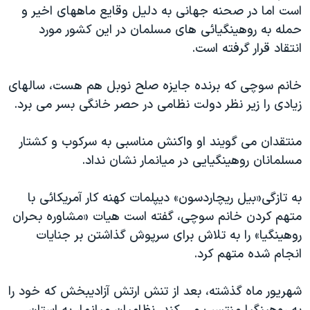
اسرائیل در جنگ
است اما در صحنه جهانی به دلیل وقایع ماههای اخیر و
حمله به روهینگیائی های مسلمان در این کشور مورد
نرگس محمدی برنده جایزه نوبل صلح
انتقاد قرار گرفته است.
همایش محافظه‌کاران آمریکا «سی‌پک»
صفحه‌های ویژه
خانم سوچی که برنده جایزه صلح نوبل هم هست، سالهای
زیادی را زیر نظر دولت نظامی در حصر خانگی بسر می برد.
سفر پرزیدنت ترامپ به چین
منتقدان می گویند او واکنش مناسبی به سرکوب و کشتار
مسلمانان روهینگیایی در میانمار نشان نداد.
به تازگی«بیل ریچاردسون» دیپلمات کهنه کار آمریکائی با
متهم کردن خانم سوچی، گفته است هیات «مشاوره بحران
روهینگیا» را به تلاش برای سرپوش گذاشتن بر جنایات
انجام شده متهم کرد.
شهریور ماه گذشته، بعد از تنش ارتش آزادیبخش که خود را