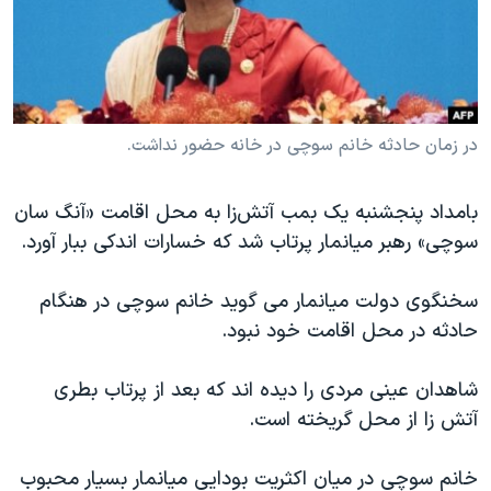
دنبال کنید
مستندها
فرهنگ و زندگی
حقوق شهروندی
انتخابات ریاست جمهوری آمریکا ۲۰۲۴
اقتصادی
حمله جمهوری اسلامی به اسرائیل
رمز مهسا
علم و فناوری
در زمان حادثه خانم سوچی در خانه حضور نداشت.
زبانهای مختلف
اسرائیل در جنگ
ورزش زنان در ایران
بامداد پنجشنبه یک بمب آتش‌زا به محل اقامت «آنگ سان
گالری عکس
اعتراضات زن، زندگی، آزادی
سوچی» رهبر میانمار پرتاب شد که خسارات اندکی ببار آورد.
آرشیو پخش زنده
مجموعه مستندهای دادخواهی
سخنگوی دولت میانمار می گوید خانم سوچی در هنگام
تریبونال مردمی آبان ۹۸
حادثه در محل اقامت خود نبود.
دادگاه حمید نوری
چهل سال گروگان‌گیری
شاهدان عینی مردی را دیده اند که بعد از پرتاب بطری
آتش زا از محل گریخته است.
قانون شفافیت دارائی کادر رهبری ایران
اعتراضات مردمی آبان ۹۸
خانم سوچی در میان اکثریت بودایی میانمار بسیار محبوب