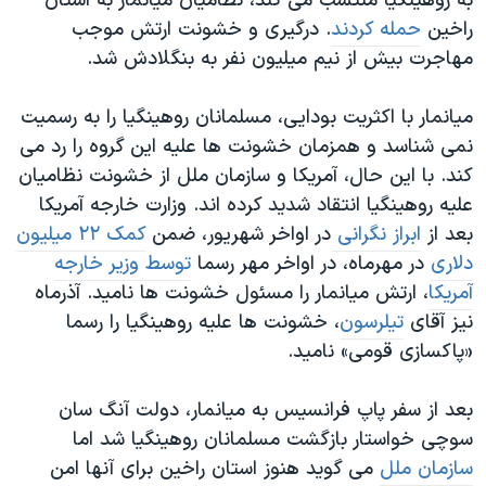
به روهینگیا منتسب می کند، نظامیان میانمار به استان
راخین
حمله کردند
. درگیری و خشونت ارتش موجب
مهاجرت بیش از نیم میلیون نفر به بنگلادش شد.
میانمار با اکثریت بودایی، مسلمانان روهینگیا را به رسمیت
نمی شناسد و همزمان خشونت ها علیه این گروه را رد می
کند. با این حال، آمریکا و سازمان ملل از خشونت نظامیان
علیه روهینگیا انتقاد شدید کرده اند. وزارت خارجه آمریکا
بعد از
ابراز نگرانی
در اواخر شهریور، ضمن
کمک ۲۲ میلیون
دلاری
در مهرماه، در اواخر مهر رسما
توسط وزیر خارجه
آمریکا
، ارتش میانمار را مسئول خشونت ها نامید. آذرماه
نیز آقای
تیلرسون
، خشونت ها علیه روهینگیا را رسما
«پاکسازی قومی» نامید.
بعد از سفر پاپ فرانسیس به میانمار، دولت آنگ سان
سوچی خواستار بازگشت مسلمانان روهینگیا شد اما
سازمان ملل
می گوید هنوز استان راخین برای آنها امن