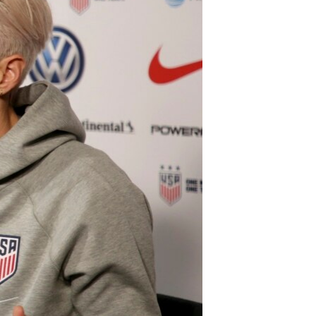
مستندها
فرهنگ و زندگی
حقوق شهروندی
انتخابات ریاست جمهوری آمریکا ۲۰۲۴
اقتصادی
حمله جمهوری اسلامی به اسرائیل
رمز مهسا
علم و فناوری
اسرائیل در جنگ
ورزش زنان در ایران
گالری عکس
اعتراضات زن، زندگی، آزادی
آرشیو پخش زنده
مجموعه مستندهای دادخواهی
تریبونال مردمی آبان ۹۸
دادگاه حمید نوری
چهل سال گروگان‌گیری
قانون شفافیت دارائی کادر رهبری ایران
اعتراضات مردمی آبان ۹۸
اسرائیل در جنگ