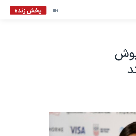
پخش زنده
پوش
د