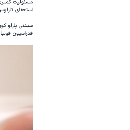
مسئولیت کمتری د
استعفای کارلوس
سیدنی پارلو کون
فدراسیون فوتبال