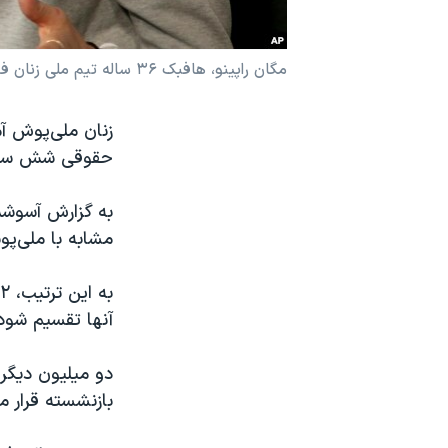
نرگس محمدی برنده جایزه نوبل صلح
همایش محافظه‌کاران آمریکا «سی‌پک»
مگان راپینو، هافبک ۳۶ ساله تیم ملی زنان فوتبال آمریکا.
صفحه‌های ویژه
زنان ملی‌پوش آم
سفر پرزیدنت ترامپ به چین
حقوقی شش ساله
مشابه با ملی‌پو
آنها تقسیم شود
دو میلیون دیگر
بازنشسته قرار م