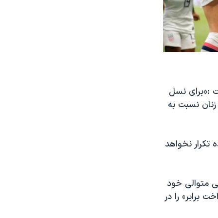
س گفت :«برای نسل
 زنان نسبت به
ه تکرار نخواهد
نی متوالی خود
ر «پرداخت برابر» را در