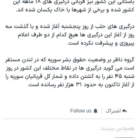
باستانی این کشور نیز قربانی درگیری های ۱۸ ماهه این
اسرائیل در جنگ
کشور شده و برخی از شهرها با خاک یکسان شده اند.
نرگس محمدی برنده جایزه نوبل صلح
همایش محافظه‌کاران آمریکا «سی‌پک»
درگیری های حلب از روز پنجشنبه آغاز شده و با گذشت سه
روز از آغاز این درگیری ها هیچ کدام از دو طرف اعلام
صفحه‌های ویژه
پیروزی و پیشرفت نکرده است.
سفر پرزیدنت ترامپ به چین
گروه ناظر بر وضعیت حقوق بشر سوریه که در لندن مستقر
است می گوید درگیری ها در نقاط مختلف این کشور در روز
شنبه ۴۵ نفر را به کشتن داده و شمار کل قربانیان سوریه را
از آغاز تاکنون به حدود ۳۱ هزار نفر رسانده است.
اشتراک
Follow us
همچنبن ببینید: