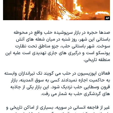
دنبال کنید
مستندها
فرهنگ و زندگی
حقوق شهروندی
انتخابات ریاست جمهوری آمریکا ۲۰۲۴
اقتصادی
حمله جمهوری اسلامی به اسرائیل
صدها حجره در بازار سرپوشیده حلب واقع در محوطه
رمز مهسا
علم و فناوری
زبانهای مختلف
باستانی این شهر، روز شنبه در میان شعله های آتش
اسرائیل در جنگ
ورزش زنان در ایران
سوخت. شهر باستانی حلب، جزو مناطق تحت نظارت
گالری عکس
اعتراضات زن، زندگی، آزادی
یونسکو است و درگیری های جاری تهدیدی است علیه این
منطقه تاریخی.
آرشیو پخش زنده
مجموعه مستندهای دادخواهی
تریبونال مردمی آبان ۹۸
فعالان اپوزیسیون در حلب می گویند تک تیراندازان وابسته
دادگاه حمید نوری
به حاکمیت اجازه نمیدادند کسی به سوق المدینه، بازار
قرون وسطایی حلب نزدیک شود. این بازار یکی از جاذبه
چهل سال گروگان‌گیری
های گردشگری حلب به شمار می رفت.
قانون شفافیت دارائی کادر رهبری ایران
اعتراضات مردمی آبان ۹۸
غیر از فاجعه انسانی در سوریه، بسیاری از اماکن تاریخی و