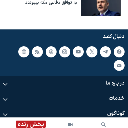
به توافق دفاعی مکه بپیوندد
دنبال کنید
در باره ما
خدمات
گوناگون
پخش زنده