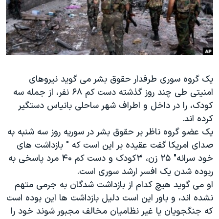
دنبال کنید
مستندها
فرهنگ و زندگی
حقوق شهروندی
انتخابات ریاست جمهوری آمریکا ۲۰۲۴
اقتصادی
حمله جمهوری اسلامی به اسرائیل
رمز مهسا
علم و فناوری
زبانهای مختلف
یک گروه سوری طرفدار حقوق بشر می گوید نیروهای
اسرائیل در جنگ
ورزش زنان در ایران
امنیتی طی چند روز گذشته دست کم ۶۸ نفر، از جمله سه
گالری عکس
اعتراضات زن، زندگی، آزادی
کودک، را در داخل و اطراف شهر ساحلی بانیاس دستگیر
آرشیو پخش زنده
مجموعه مستندهای دادخواهی
کرده اند.
یک عضو گروه ناظر بر حقوق بشر در سوریه روز سه شنبه به
تریبونال مردمی آبان ۹۸
صدای امریکا گفت عقیده بر این است که " بازداشت های
دادگاه حمید نوری
خود سرانه" ۲۵ زن، ۳کودک و دست کم ۴۰ مرد پاسخی به
چهل سال گروگان‌گیری
ربوده شدن یک افسر ارشد سوری است.
او می گوید هیچ کدام از بازداشت شدگان به جرمی متهم
قانون شفافیت دارائی کادر رهبری ایران
نشده اند، و باور این است دلیل بازداشت ها این بوده است
اعتراضات مردمی آبان ۹۸
که جنگجویان یا غیر نظامیان مخالف مجبور شوند خود را