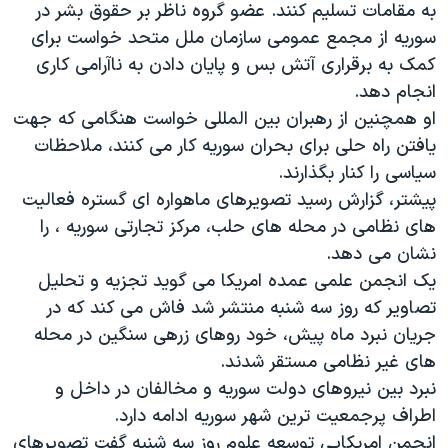
اسرائیل در جنگ
به مقامات تسلیم کنند. عضو گروه ناظر بر حقوق بشر در
سوریه از مجمع عمومی سازمان ملل متحد خواست برای
نرگس محمدی برنده جایزه نوبل صلح
کمک به برقراری آتش بس و پایان دادن به ناآرامی کاری
همایش محافظه‌کاران آمریکا «سی‌پک»
انجام دهد.
صفحه‌های ویژه
او همچنین از رهبران بین المللی خواست هنگامی که جهت
یافتن راه حلی برای بحران سوریه کار می کنند، ملاحظات
سفر پرزیدنت ترامپ به چین
سیاسی را کنار بگذارند.
پیشتر، گزارش رسید تصویرهای ماهواره ای گستره فعالیت
های نظامی در محله های حلب، مرکز تجارتی سوریه ، را
نشان می دهد.
یک انجمن علمی عمده امریکا می گوید تجزیه و تحلیل
تصاویر که روز سه شنبه منتشر شد فاش می کند که در
جریان نبرد ماه پیش، خود روهای زرهی سنگین در محله
های غیر نظامی مستقر شدند.
نبرد بین نیروهای دولت سوریه و مخالفان در داخل و
اطراف پرجمعیت ترین شهر سوریه ادامه دارد.
انجمن امریکایی توسعه علوم روز سه شنبه گفت تصویرهای