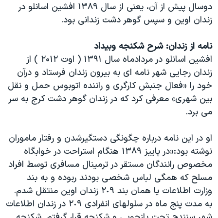
دوسال پیش از آن، یعنی از سال ۱۳۸۹ افشین اسانلو در
زندان اوین و سپس گوهر دشت زندانی بود.
نامه از زندان: شرح شکنجه وبیداد
افشین اسانلو در مردادماه سال ۱۳۹۱ ( اوت ۲۰۱۲ ) از
زندان رجایی شهر نامه ای به بیرون زندان فرستاد و درآن
خود را «فعال جنبش کارگری و راننده اتوبوس حمل و نقل
بین شهری» معرفی کرد که در زندان گوهر دشت کرج به سر
می برد.
او در این نامه درباره چگونگی دستگیرشدن و رفتار ماموران
نوشته بود:«در پاييز ١٣۸۹ هنگام استراحت در خوابگاه
مخصوص رانندگان مستقر در ترمينال مسافرى توسط افراد
مسلح كه همگى لباس شخصى بودند ربوده و به بند
وزارت اطلاعات يا همان بند ٢٠۹ زندان اوين منتقل شدم.
به مدت پنج ماه در سلولهاى انفرادى ٢٠۹ در زندان اطلاعات
شهر سنندج تحت بازجویى و شكنجه قرار گرفتم. شكنجه