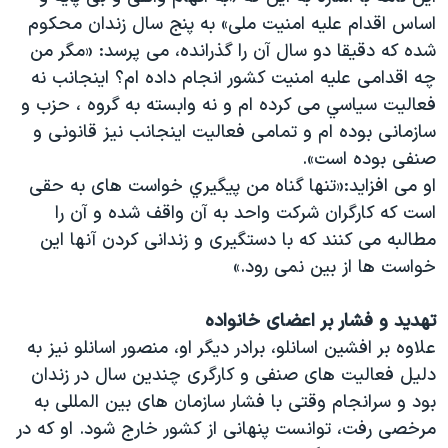
اساس اقدام علیه امنیت ملی» به پنج سال زندان محكوم
شده كه دقيقا دو سال آن را گذرانده، می پرسد: «مگر من
چه اقدامى عليه امنيت كشور انجام داده ام؟ اينجانب نه
فعاليت سياسي می كرده ام و نه وابسته به گروه ، حزب و
سازمانى بوده ام و تمامى فعاليت اينجانب نيز قانونى و
صنفى بوده است».
او می افزاید:«تنها گناه من پيگيري خواست هاى به حقى
است كه كارگران شركت واحد به آن واقف شده و آن را
مطالبه می كنند كه با دستگيری و زندانی کردن آنها اين
خواست ها از بين نمی رود.»
تهدید و فشار بر اعضای خانواده
علاوه بر افشین اسانلو، برادر دیگر او، منصور اسانلو نیز به
دلیل فعالیت های صنفی و کارگری چندین سال در زندان
بود و سرانجام وقتی با فشار سازمان های بین المللی به
مرخصی رفت، توانست پنهانی از کشور خارج شود. او که در