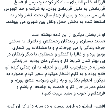
قرارگاه خاتم الانبیای سپاه کار کرده بود، پس از فسخ
قراردادش به دلیل قراردادی بودن، به شرکت واحد اتوبوس
رانی می پیوندد و پس از چهار سال تحت فشار وادار به
استعفا شده به بخش حمل ونقل بین شهری می پیوندد.
او در بخش دیگری از این نامه نوشته است:
«مانند بسيارى از رانندگان زحمتكش و باشرف به سختى
چرخه زندگى را می چرخاندم و با مشكلات بی شماری
روبرو بودم و غالبا با گفتگو و همفكری با ديگر راننگان در
پی بهتر شدن شرايط كار و زندگی مان بوديم. در زندگى
همواره در چهارچوب قانون و احترام به آن زندگى كرده ام،
قانع بوده و به كارم افتخار ميكردم سعى كردم همواره به
ديگران احترام بگذارم و به وطن ومردمم عشق بورزم و
تمام عمر در حال كار و خدمت به جامعه ام باشم و
فرزندانم را خوب و مفيد تربيت كنم.»
افشین اسانلو دو فرزند بیست و ده ساله دارد که آن گونه