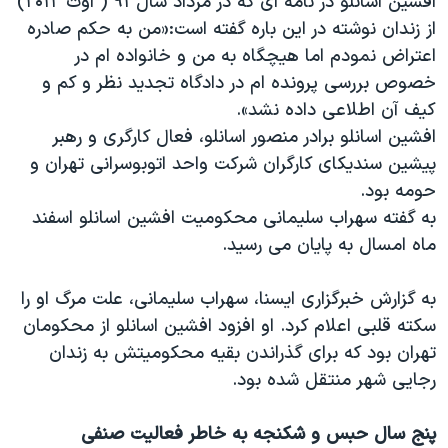
افشین اسانلو در نامه ای که در مرداد سال ۹۱ ( اوت ۲۰۱۲)
اسرائیل در جنگ
از زندان نوشته در این باره گفته است:«من به حكم صادره
نرگس محمدی برنده جایزه نوبل صلح
اعتراض نمودم اما هيچگاه به من و خانواده ام در
همایش محافظه‌کاران آمریکا «سی‌پک»
خصوص بررسى پرونده ام در دادگاه تجديد نظر و كم و
كيف آن اطلاعى داده نشد».
صفحه‌های ویژه
افشین اسانلو برادر منصور اسانلو، فعال کارگری و رهبر
سفر پرزیدنت ترامپ به چین
پیشین سندیکای کارگران شرکت واحد اتوبوسرانی تهران و
حومه بود.
به گفته سهراب سلیمانی محکومیت افشین اسانلو اسفند
ماه امسال به پایان می رسید.
به گزارش خبرگزاری ایسنا، سهراب سلیمانی، علت مرگ او را
سکته قلبی اعلام کرد. او افزود افشین اسانلو از محکومان
تهران بود که برای گذراندن بقیه محکومیتش به زندان
رجایی شهر منتقل شده بود.
پنج سال حبس و شکنجه به خاطر فعالیت صنفی