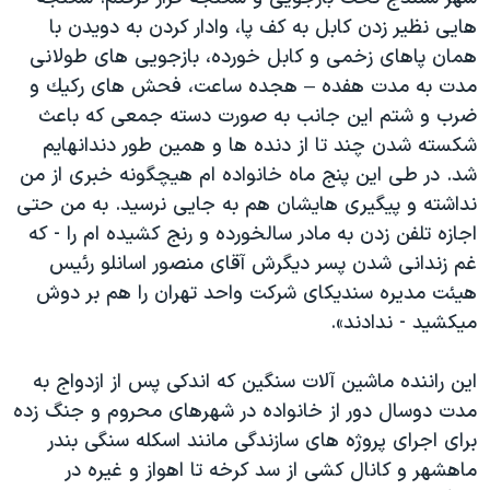
هایی نظير زدن كابل به كف پا، وادار كردن به دويدن با
همان پاهای زخمى و كابل خورده، بازجويی های طولانى
مدت به مدت هفده – هجده ساعت، فحش های ركيك و
ضرب و شتم اين جانب به صورت دسته جمعى كه باعث
شكسته شدن چند تا از دنده ها و همين طور دندانهايم
شد. در طى اين پنج ماه خانواده ام هيچگونه خبرى از من
نداشته و پيگيری هايشان هم به جايی نرسيد. به من حتى
اجازه تلفن زدن به مادر سالخورده و رنج كشيده ام را - كه
غم زندانى شدن پسر ديگرش آقاى منصور اسانلو رئيس
هيئت مديره سنديكاى شركت واحد تهران را هم بر دوش
ميكشيد - ندادند».
این راننده ماشین آلات سنگین که اندکی پس از ازدواج به
مدت دوسال دور از خانواده در شهرهای محروم و جنگ زده
برای اجرای پروژه های سازندگی مانند اسکله سنگی بندر
ماهشهر و کانال کشی از سد کرخه تا اهواز و غیره در