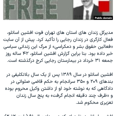
دنبال کنید
مستندها
فرهنگ و زندگی
حقوق شهروندی
انتخابات ریاست جمهوری آمریکا ۲۰۲۴
اقتصادی
حمله جمهوری اسلامی به اسرائیل
مدیرکل زندان های استان های تهران فوت افشین اسانلو،
رمز مهسا
علم و فناوری
فعال کارگری در زندان رجایی را تأکید کرد. پیش از آن سایت
زبانهای مختلف
اسرائیل در جنگ
ورزش زنان در ایران
«فعالین حقوق بشر و دمکراسی» از مرگ این زندانی سیاسی
گالری عکس
اعتراضات زن، زندگی، آزادی
خبر داده بود. بنا براین گزارش افشین اسانلو، ۴۲ ساله روز
جمعه ۳۱ خرداد در بیمارستان رجایی کرج درگذشته است.
آرشیو پخش زنده
مجموعه مستندهای دادخواهی
تریبونال مردمی آبان ۹۸
افشین اسانلو در سال ۱۳۸۹ پس از یک سال بلاتکلیفی در
دادگاه حمید نوری
بندهای ۲۰۹ و ۳۵۰ سرانجام به حکم قاضی صلواتی در
دادگاهی که به نوشته خود او از داشتن وكيل محروم بوده
چهل سال گروگان‌گیری
و «ظرف چند دقيقه انجام گرفت» به پنج سال زندان
قانون شفافیت دارائی کادر رهبری ایران
تعزیری محکوم شد.
اعتراضات مردمی آبان ۹۸