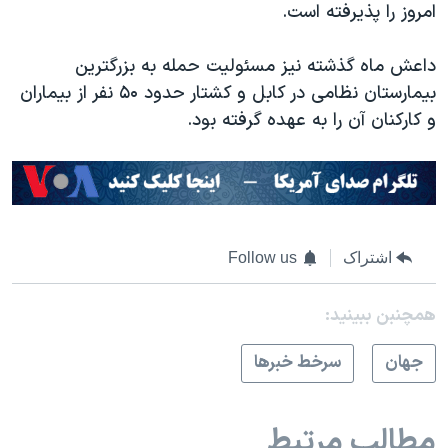
اسرائیل در جنگ
امروز را پذیرفته است.
نرگس محمدی برنده جایزه نوبل صلح
داعش ماه گذشته نیز مسئولیت حمله به بزرگترین
همایش محافظه‌کاران آمریکا «سی‌پک»
بیمارستان نظامی در کابل و کشتار حدود ۵۰ نفر از بیماران
صفحه‌های ویژه
و کارکنان آن را به عهده گرفته بود.
سفر پرزیدنت ترامپ به چین
اشتراک
Follow us
همچنبن ببینید:
جهان
سرخط خبرها
مطالب مرتبط