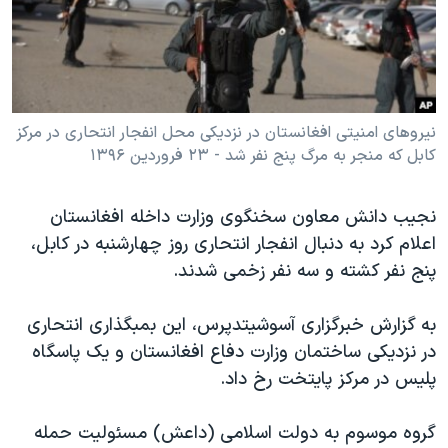
دنبال کنید
مستندها
فرهنگ و زندگی
حقوق شهروندی
انتخابات ریاست جمهوری آمریکا ۲۰۲۴
اقتصادی
حمله جمهوری اسلامی به اسرائیل
رمز مهسا
علم و فناوری
نیروهای امنیتی افغانستان در نزدیکی محل انفجار انتحاری در مرکز
زبانهای مختلف
کابل که منجر به مرگ پنج نفر شد - ۲۳ فروردین ۱۳۹۶
اسرائیل در جنگ
ورزش زنان در ایران
گالری عکس
اعتراضات زن، زندگی، آزادی
نجیب دانش معاون سخنگوی وزارت داخله افغانستان
آرشیو پخش زنده
مجموعه مستندهای دادخواهی
اعلام کرد به دنبال انفجار انتحاری روز چهارشنبه در کابل،
پنج نفر کشته و سه نفر زخمی شدند.
تریبونال مردمی آبان ۹۸
دادگاه حمید نوری
به گزارش خبرگزاری آسوشیتدپرس، این بمبگذاری انتحاری
چهل سال گروگان‌گیری
در نزدیکی ساختمان وزارت دفاع افغانستان و یک پاسگاه
پلیس در مرکز پایتخت رخ داد.
قانون شفافیت دارائی کادر رهبری ایران
اعتراضات مردمی آبان ۹۸
گروه موسوم به دولت اسلامی (داعش) مسئولیت حمله