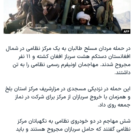
دنبال کنید
مستندها
فرهنگ و زندگی
حقوق شهروندی
انتخابات ریاست جمهوری آمریکا ۲۰۲۴
اقتصادی
حمله جمهوری اسلامی به اسرائیل
رمز مهسا
علم و فناوری
زبانهای مختلف
در حمله مردان مسلح طالبان به یک مرکز نظامی در شمال
اسرائیل در جنگ
ورزش زنان در ایران
افغانستان دستکم هشت سرباز افغان کشته و ۱۱ نفر
گالری عکس
اعتراضات زن، زندگی، آزادی
مجروح شدند. مهاجمان اونیفرم رسمی نظامی را به تن
آرشیو پخش زنده
مجموعه مستندهای دادخواهی
داشتند.
تریبونال مردمی آبان ۹۸
این حمله در نزدیکی مسجدی در مزارشریف مرکز استان بلخ
دادگاه حمید نوری
و همزمان با خروج سربازان از مرکز برای شرکت در نماز
چهل سال گروگان‌گیری
جمعه روی داد.
قانون شفافیت دارائی کادر رهبری ایران
شش مهاجم در دو خودروی نظامی به نگهبانان مرکز
اعتراضات مردمی آبان ۹۸
نظامی گفتند که حامل سربازان مجروح هستند و باید