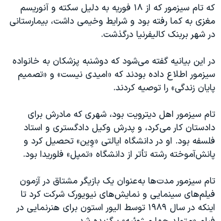
اسرائیل در جنگ
که تام سیزمور که از ۱۸ فوریه به دلیل سکته و آنوریسم
مغزی به کما رفته بود و شرایط وخیمی داشت، بیمارستانی
نرگس محمدی برنده جایزه نوبل صلح
در شهر بربنک کالیفرنیا درگذشت.
همایش محافظه‌کاران آمریکا «سی‌پک»
صفحه‌های ویژه
در این بیانیه گفته می‌شود که دوشنبه پزشکان به خانواده
سیزمور اطلاع داده بودند که «امیدی نیست» و «تصمیم
سفر پرزیدنت ترامپ به چین
پایان زندگی» را توصیه کردند.
تام سیزمور اهل دیترویت بود، شهری که مادرش برای
دادستان کار می‌کرد، و پدرش وکیل دادگستری و استاد
فلسفه بود. او در دانشگاه ایالتی «وِین» تحصیل کرد و
پانش‌آموخته رشته تأتر از دانشگاه «تمپل» فلوریدا بود.
تام سیزمور مدت‌ها به‌عنوان یک بازیگر مشتاق در آزمون
فیلم‌های سینمایی و نمایش‌های نیویورک شرکت کرد تا
اینکه در سال ۱۹۸۹ توسط الیور استون برای هنرنمایی در