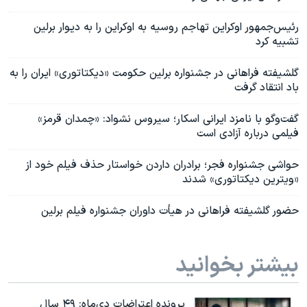
رئیس‌جمهور اوکراین تهاجم روسیه به اوکراین را به دیوار برلین
تشبیه کرد
گلشیفته فراهانی در جشنواره برلین حکومت «دیکتاتوری» ایران را به
باد انتقاد گرفت
گفت‌وگو با نامزد ایرانی اسکار؛ سیروس نشواد: «چمدان قرمز»
فیلمی درباره آزادی است
حواشی جشنواره فجر؛ برادران داردن خواستار حذف فیلم خود از
«ویترین دیکتاتوری» شدند
حضور گلشیفته فراهانی در هیأت داوران جشنواره فیلم برلین
بیشتر بخوانید
پرونده اعتراضات دی‌ماه: ۴۹ سال