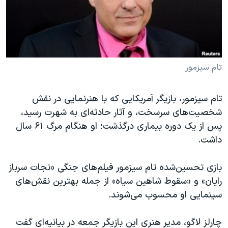
دنبال کنید
مستندها
فرهنگ و زندگی
حقوق شهروندی
انتخابات ریاست جمهوری آمریکا ۲۰۲۴
اقتصادی
حمله جمهوری اسلامی به اسرائیل
رمز مهسا
علم و فناوری
تام سیزمور
زبانهای مختلف
اسرائیل در جنگ
ورزش زنان در ایران
تام سیزمور، بازیگر آمریکایی که با هنرنمایی در نقش
گالری عکس
اعتراضات زن، زندگی، آزادی
شخصیت‌های سرسخت، و آثار حادثه‌ای به شهرت رسید،
آرشیو پخش زنده
مجموعه مستندهای دادخواهی
پس از یک دوره بیماری درگذشت؛ او هنگام مرگ ۶۱ سال
داشت.
تریبونال مردمی آبان ۹۸
دادگاه حمید نوری
بازی تحسین‌شده تام سیزمور فیلم‌های جنگی «نجات سرباز
چهل سال گروگان‌گیری
رایان» و «سقوط شاهین سیاه» از جمله بهترین نقش‌های
سینمایی او محسوب می‌شوند.
قانون شفافیت دارائی کادر رهبری ایران
اعتراضات مردمی آبان ۹۸
چارلز لاگو، مدیر هنری این بازیگر جمعه در بیانیه‌ای گفت