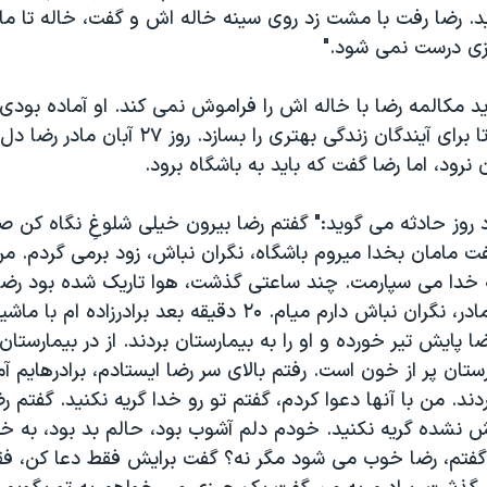
د. رضا رفت با مشت زد روی سینه خاله اش و گفت، خاله تا ما
زی درست نمی شود."
د مکالمه رضا با خاله اش را فراموش نمی کند. او آماده بودی 
جانش را بدهد تا برای آیندگان زندگی بهتری را بسازد
نرود، اما رضا گفت که باید به باشگاه برود.
د روز حادثه می گوید:" گفتم رضا بیرون خیلی شلوغِ نگاه کن ص
فت مامان بخدا میروم باشگاه، نگران نباش، زود برمی گردم. 
خدا می سپارمت. چند ساعتی گذشت، هوا تاریک شده بود رضا 
زدم گفت جانم مادر، نگران نباش دارم میام. ۲۰ دقیقه بعد براد
ا پایش تیر خورده و او را به بیمارستان بردند. از در بیمارستا
ستان پر از خون است. رفتم بالای سر رضا ایستادم، برادرهایم آم
ند. من با آنها دعوا کردم، گفتم تو رو خدا گریه نکنید. گفتم 
نشده گریه نکنید. خودم دلم آشوب بود، حالم بد بود، به خ
م گفتم، رضا خوب می شود مگر نه؟ گفت برایش فقط دعا کن، فق