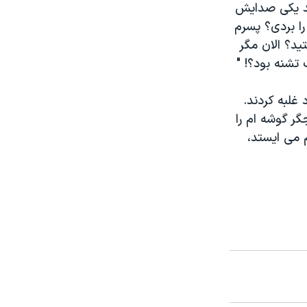
ند یکی صدایش
 اسم امام حسین را بردی؟ پسرم
ید؟ الان مگر
تشنه بود؟! "
غلبه کردند.
گر گوشه ام را
عت جلوی ظلم می ایستد،