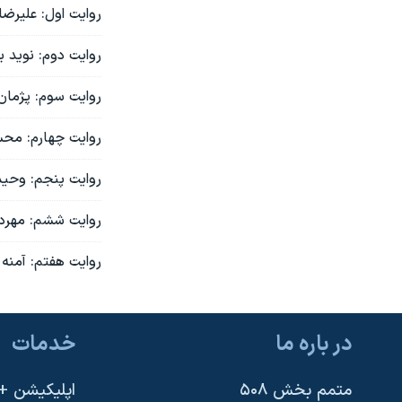
روایت اول: علیرض
روایت دوم: نوید ب
روایت سوم: پژمان 
روایت چهارم: محس
روایت پنجم: وحید 
روایت ششم: مهردا
روایت هفتم: آمنه
در باره ما
خدمات
متمم بخش ۵۰۸
اپلیکیشن +VOA