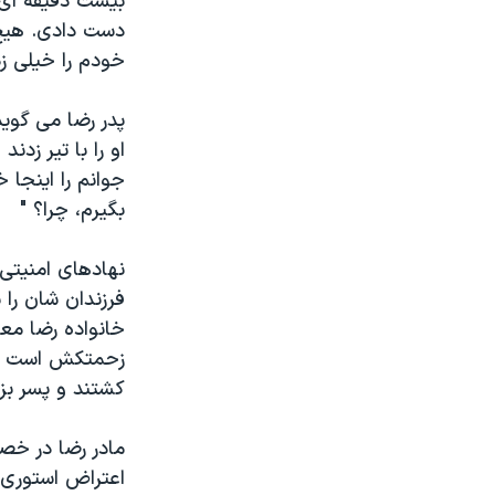
بیست دقیقه ای 
دست دادی. هیچ 
خودم را خیلی زد
پدر رضا می گوید:
او را با تیر ز
جوانم را اینجا 
بگیرم، چرا؟ "
نهادهای امنیتی 
فرزندان شان را
خانواده رضا مع
زحمتکش است و 
کشتند و پسر بزر
مادر رضا در خصو