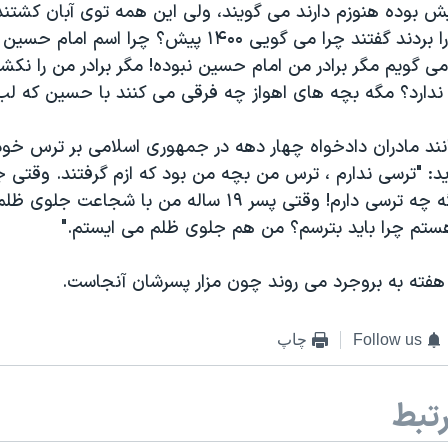
 بوده هنوزم دارند می گویند، ولی این همه توی آبان کشت
در نیامد. پسرم را بردند گفتند چرا می گویی ۱۴۰۰ پیش؟ چرا
 گویم مگر برادر من امام حسین نبوده! مگر برادر من را نکشت
ندارد؟ مگه بچه های اهواز چه فرقی می کنند با حسین که لب 
نند مادران دادخواه چهار دهه در جمهوری اسلامی بر ترس خود 
د: "ترسی ندارم ، ترس من بچه من بود که ازم گرفتند. وقتی ج
ازمن گرفتند دیگه چه ترسی دارم! وقتی پسر ۱۹ ساله من با شجا
هستم چرا باید بترسم؟ من هم جلوی ظلم می ایستم."
 هفته به بروجرد می روند چون مزار پسرشان آنجاست.
Follow us
چاپ
تبط