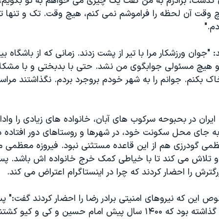
گذشت، برادرم به من گفت یک چیزی می خواهم به تو بگویم، تو
وقت آن لحظه را فراموشم نمی کنم، هیچ وقت. تک و تنها تو
م."
 "جوان ورزشکار مرا با تیر از پشت زدند. زمانی که از باشگاه بی
دند و هیچ مسئولی جوابگوی من نشد. حتی با بدبختی و با مشکل
خاک بکنم. جوانم را به شهر خودم بروجرد بردم. نگذاشتند مراس
ایران در بحبوحه سرکوب های آبان، خانواده های زیادی را وادار 
 به جای محل سکونت خود، در شهرها و روستاهای دور افتاده د
ظمی گودرزی هم از این قاعده مستثنی نبود. فیروزه معظمی م
تلاش می کند تا با خیاطی کمک خرج خانواده اش باشد. پسر
گترش را احضار کردند که چرا در اینستاگرام اعتراض می کند.
ص این که نیروهای امنیتی برادر رضا را احضار کردند گفت:" پ
اعتراض استوری گذاشته بود که ۱۴۰۰ سال پیش امام حسین و کی و کیو 