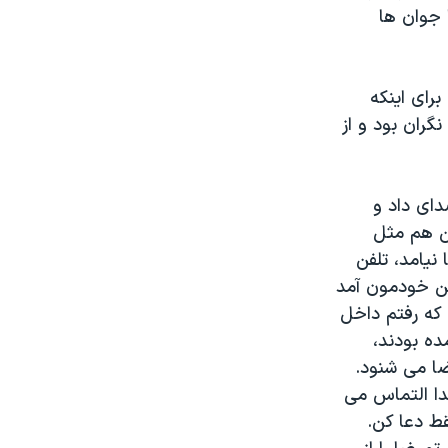
 جوان ها
برای اینکه
. روز ۲۷ آبان مادر رضا دل نگران بود و از
دای داد و
من هم مثل
نیامد، تلفن
رزاده ام با ماشین خودمون آمد
ن که رفتم داخل
ده بودند،
رضا می شنود.
دا التماس می
ط دعا کن.