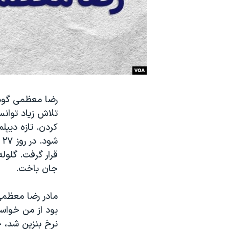
نرگس محمدی برنده جایزه نوبل صلح
همایش محافظه‌کاران آمریکا «سی‌پک»
صفحه‌های ویژه
سفر پرزیدنت ترامپ به چین
تلاش زیاد توانس
ش
قرار گرفت. گلول
جان باخت.
بود از من خواست
نرخ بنزین شد، خ