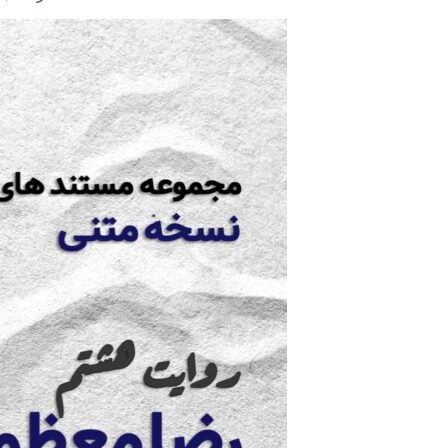
مستندها
فرهنگ و زندگی
حقوق شهروندی
انتخابات ریاست جمهوری آمریکا ۲۰۲۴
اقتصادی
حمله جمهوری اسلامی به اسرائیل
رمز مهسا
علم و فناوری
اسرائیل در جنگ
ورزش زنان در ایران
گالری عکس
اعتراضات زن، زندگی، آزادی
آرشیو پخش زنده
مجموعه مستندهای دادخواهی
تریبونال مردمی آبان ۹۸
دادگاه حمید نوری
چهل سال گروگان‌گیری
قانون شفافیت دارائی کادر رهبری ایران
اعتراضات مردمی آبان ۹۸
اسرائیل در جنگ