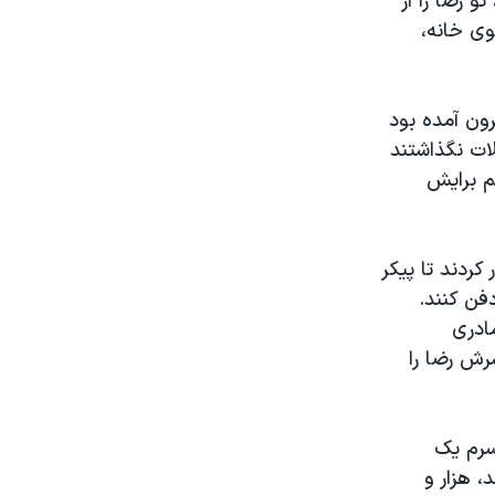
 رضا را از
ی خانه،
رون آمده بود
ات نگذاشتند
م برایش
کردند تا پیکر
فن کنند.
ادری
ش رضا را
سرم یک
کشتند، هزار و