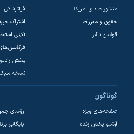
منشور صدای آمریکا
فیلترشکن
حقوق و مقررات
اشتراک خبرن
قوانین تالار
آگهی استخد
فرکانس‌های 
پخش رادیو
یادگیری زبان انگلیسی
نسخه سبک 
دنبال کنید
گوناگون
صفحه‌های ویژه
رؤسای جمهو
آرشیو پخش زنده
بایگانی برن
زبانهای مختلف