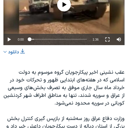
No media source currently available
دنبال کنید
مستندها
فرهنگ و زندگی
حقوق شهروندی
انتخابات ریاست جمهوری آمریکا ۲۰۲۴
اقتصادی
حمله جمهوری اسلامی به اسرائیل
رمز مهسا
علم و فناوری
0:00
1:36
زبانهای مختلف
اسرائیل در جنگ
ورزش زنان در ایران
دانلود
گالری عکس
اعتراضات زن، زندگی، آزادی
آرشیو پخش زنده
مجموعه مستندهای دادخواهی
عقب نشینی اخیر پیکارجویان گروه موسوم به دولت
تریبونال مردمی آبان ۹۸
اسلامی که در هفته‌های ابتدایی ظهور و تحرکات خود در
خرداد ماه سال جاری موفق به تصرف بخش‌های وسیعی
دادگاه حمید نوری
از عراق و سوریه شدند، تنها به مناطق اطراف شهر کردنشین
چهل سال گروگان‌گیری
کوبانی در سوریه محدود نمی‌شود.
قانون شفافیت دارائی کادر رهبری ایران
وزارت دفاع عراق روز سه‌شنبه از بازپس گیری کنترل بخش
اعتراضات مردمی آبان ۹۸
بزرگی از استان دیاله از دست پیکارجویان داعش خبر داد و