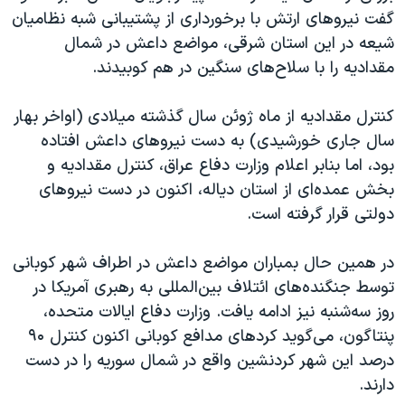
اسرائیل در جنگ
گفت نیروهای ارتش با برخورداری از پشتیبانی شبه نظامیان
نرگس محمدی برنده جایزه نوبل صلح
شیعه در این استان شرقی، مواضع داعش در شمال
مقدادیه را با سلاح‌های سنگین در هم کوبیدند.
همایش محافظه‌کاران آمریکا «سی‌پک»
صفحه‌های ویژه
کنترل مقدادیه از ماه ژوئن سال گذشته میلادی (اواخر بهار
سفر پرزیدنت ترامپ به چین
سال جاری خورشیدی) به دست نیروهای داعش افتاده
بود، اما بنابر اعلام وزارت دفاع عراق، کنترل مقدادیه و
بخش عمده‌ای از استان دیاله، اکنون در دست نیروهای
دولتی قرار گرفته است.
در همین حال بمباران مواضع داعش در اطراف شهر کوبانی
توسط جنگنده‌های ائتلاف بین‌المللی به رهبری آمریکا در
روز سه‌شنبه نیز ادامه یافت. وزارت دفاع ایالات متحده،
پنتاگون، می‌گوید کردهای مدافع کوبانی اکنون کنترل ۹۰
درصد این شهر کردنشین واقع در شمال سوریه را در دست
دارند.