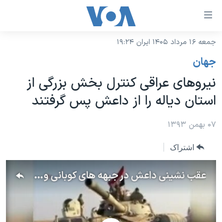
ینکهای
ابل
سترسی
جمعه ۱۶ مرداد ۱۴۰۵ ایران ۱۹:۲۴
خانه
هش
جهان
نسخه سبک وب‌سایت
ه
نیروهای عراقی کنترل بخش بزرگی از
حتوای
موضوع ها
استان دیاله را از داعش پس گرفتند
صلی
برنامه های تلویزیونی
ایران
هش
جدول برنامه ها
۰۷ بهمن ۱۳۹۳
ه
آمریکا
فحه
صفحه‌های ویژه
جهان
اشتراک
صلی
فرکانس‌های صدای آمریکا
ورزشی
جام جهانی ۲۰۲۶
هش
عقب نشینی داعش در جبهه های کوبانی و مقدادیه
پخش رادیویی
ه
گزیده‌ها
عملیات خشم حماسی
ستجو
۲۵۰سالگی آمریکا
ویژه برنامه‌ها
یادگیری زبان انگلیسی
ویدیوها
بایگانی برنامه‌های تلویزیونی