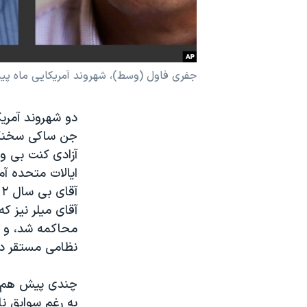
نرگس محمدی برنده جایزه نوبل صلح
همایش محافظه‌کاران آمریکا «سی‌پک»
صفحه‌های ویژه
جفری فاول (وسط)، شهروند آمریکایی ماه پیش ا
سفر پرزیدنت ترامپ به چین
دو شهروند آمریک
جن ساکی سخنگوی
آزادی کنت بی و 
ایالات متحده آم
آقای بی سال ۲۰۱۲ بازداشت، و به اتهام جاسوسی به ۱۵ سال زندان محکوم شد.
آقای میلر نیز ک
محاکمه شد، و دا
نظامی مستقر در 
چندی پیش هم یک 
به رغم سوابق ن