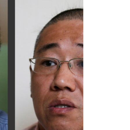
مستندها
فرهنگ و زندگی
حقوق شهروندی
انتخابات ریاست جمهوری آمریکا ۲۰۲۴
اقتصادی
حمله جمهوری اسلامی به اسرائیل
رمز مهسا
علم و فناوری
اسرائیل در جنگ
ورزش زنان در ایران
گالری عکس
اعتراضات زن، زندگی، آزادی
آرشیو پخش زنده
مجموعه مستندهای دادخواهی
تریبونال مردمی آبان ۹۸
دادگاه حمید نوری
چهل سال گروگان‌گیری
قانون شفافیت دارائی کادر رهبری ایران
اعتراضات مردمی آبان ۹۸
اسرائیل در جنگ