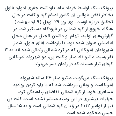
اسرائیل در جنگ
پیونگ یانگ اواسط خرداد ماه، بازداشت جفری ادوارد فاول
نرگس محمدی برنده جایزه نوبل صلح
بخاطر نقض قوانین آن کشور اعلام کرد و گفت در حال
همایش محافظه‌کاران آمریکا «سی‌پک»
تحقیق درباره اوست. وی روز ۲۹ آوریل (۹ اردیبهشت)
هنگام خروج از کره شمالی در فرودگاه دستگیر شد. در
صفحه‌های ویژه
گزارش‌های اولیه، اتهام او داشتن انجیل در هتل محل
سفر پرزیدنت ترامپ به چین
اقامتش عنوان شده بود. با بازداشت آقای فاول، شمار
شهروندان آمریکایی که در کره شمالی زندانی شده اند به ۳
نفر رسید. ماتیو تاد میلر و کنت بی، دو شهروند آمریکایی
کره‌ای تبار هستند که در زندان بسر می‌برند.
پيونگ يانگ می‌گويد، ماتيو ميلر ۲۴ ساله شهروند
آمريکاست و زمانی بازداشت شد که با پاره کردن رواديد
مسافری خود، از کره شمالی تقاضای پناهندگی کرد.
جزئيات بيشتری در اين زمينه منتشر نشده است. کنت بی
نیز از نوامبر ۲۰۱۲ در زندان کره شمالی است و به ۱۵ سال
حبس محکوم شده است.