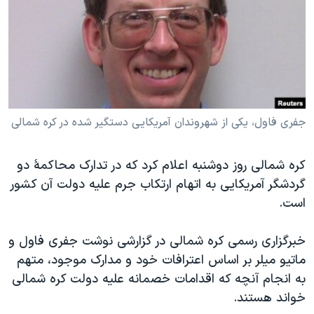
دنبال کنید
مستندها
فرهنگ و زندگی
حقوق شهروندی
انتخابات ریاست جمهوری آمریکا ۲۰۲۴
اقتصادی
حمله جمهوری اسلامی به اسرائیل
رمز مهسا
علم و فناوری
زبانهای مختلف
اسرائیل در جنگ
ورزش زنان در ایران
جفری فاول، یکی از شهروندان آمریکایی دستگیر شده در کره شمالی
گالری عکس
اعتراضات زن، زندگی، آزادی
کره شمالی روز دوشنبه اعلام کرد که در تدارک محاکمۀ دو
آرشیو پخش زنده
مجموعه مستندهای دادخواهی
گردشگر آمريکايی به اتهام ارتکاب جرم عليه دولت آن کشور
تریبونال مردمی آبان ۹۸
است.
دادگاه حمید نوری
خبرگزاری رسمی کره شمالی در گزارشی نوشت جفری فاول و
چهل سال گروگان‌گیری
ماتيو ميلر بر اساس اعترافات خود و مدارک موجود، متهم
قانون شفافیت دارائی کادر رهبری ایران
به انجام آنچه که اقدامات خصمانه عليه دولت کره شمالی
اعتراضات مردمی آبان ۹۸
خواند هستند.