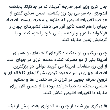
اسرائیل در جنگ
جان کری وزیر امور خارجه آمریکا، که در جاکارتا، پایتخت
نرگس محمدی برنده جایزه نوبل صلح
اندونزی، به سر می برد روز یکشنبه ضمن سخن گفتن از
همایش محافظه‌کاران آمریکا «سی‌پک»
عواقب تغییرات اقلیمی که علاوه بر محیط زیست، اقتصاد
جهان را هم تحت تأثیر قرار می دهد، کشورهای جهان را
صفحه‌های ویژه
فراخواند تا عزم و اراده سیاسی خود را جزم کنند و با
سفر پرزیدنت ترامپ به چین
گرمایش زمین مقابله کنند.
چین بزرگترین تولیدکننده گازهای گلخانه‌ای، و همپای
آمریکا یکی از دو مصرف کننده عمده انرژی در جهان است.
از این رو، مقامات آمریکا می گویند توافق دو بزرگترین
اقتصاد جهان بر سر محدود کردن نشر گازهای گلخانه ای و
ترویج صرفه جویی در انرژی در ساختمان ها و صنایع
«پیامی محکم به دنیا خواهد بود» تا از همین الآن برای
مقابله با تغییرات اقلیمی تلاش کنند.
آقای کری روز شنبه از چین به اندونزی رفت. پیش از ترک