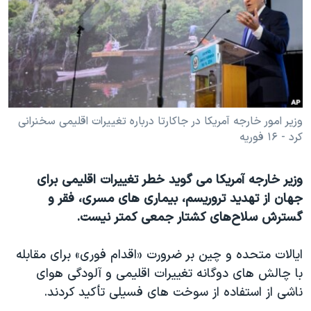
دنبال کنید
مستندها
فرهنگ و زندگی
حقوق شهروندی
انتخابات ریاست جمهوری آمریکا ۲۰۲۴
اقتصادی
حمله جمهوری اسلامی به اسرائیل
رمز مهسا
علم و فناوری
زبانهای مختلف
اسرائیل در جنگ
ورزش زنان در ایران
وزیر امور خارجه آمریکا در جاکارتا درباره تغییرات اقلیمی سخنرانی
کرد - ۱۶ فوریه
گالری عکس
اعتراضات زن، زندگی، آزادی
آرشیو پخش زنده
مجموعه مستندهای دادخواهی
وزیر خارجه آمریکا می گوید خطر تغییرات اقلیمی برای
تریبونال مردمی آبان ۹۸
جهان از تهدید تروریسم، بیماری های مسری، فقر و
دادگاه حمید نوری
گسترش سلاح‌های کشتار جمعی کمتر نیست.
چهل سال گروگان‌گیری
ایالات متحده و چین بر ضرورت «اقدام فوری» برای مقابله
قانون شفافیت دارائی کادر رهبری ایران
با چالش های دوگانه تغییرات اقلیمی و آلودگی هوای
اعتراضات مردمی آبان ۹۸
ناشی از استفاده از سوخت های فسیلی تأکید کردند.