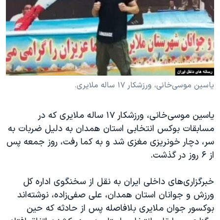
دنبال کنید
مستندها
فرهنگ و زندگی
حقوق شهروندی
انتخابات ریاست جمهوری آمریکا ۲۰۲۴
اقتصادی
حمله جمهوری اسلامی به اسرائیل
رمز مهسا
علم و فناوری
زبانهای مختلف
اسرائیل در جنگ
ورزش زنان در ایران
یاسین موسی‌خانی، ورزشکار ۱۷ ساله ملایری.
گالری عکس
اعتراضات زن، زندگی، آزادی
یاسین موسی‌خانی، ورزشکار ۱۷ ساله ملایری که در
آرشیو پخش زنده
مجموعه مستندهای دادخواهی
مسابقات بوکس انتخابی استان همدان به دلیل ضربات به
تریبونال مردمی آبان ۹۸
سر، دچار خونریزی مغزی شد و‌ به کما رفت، روز جمعه پس
دادگاه حمید نوری
از ۶ روز در گذشت.
چهل سال گروگان‌گیری
خبرگزاری‌های داخلی ایران به نقل از سخنگوی اداره کل
قانون شفافیت دارائی کادر رهبری ایران
ورزش و جوانان استان همدان، علی صفی‌زاده، نوشته‌اند
اعتراضات مردمی آبان ۹۸
بوکسور جوان ملایری بلافاصله پس از حادثه که حین