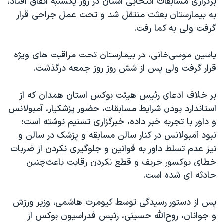
برگزاری مسابقات انتخابی استان در روز یکشنبه اتفاق افتاد،
اسرائیل در جنگ
به بیمارستان بعثت منتقل شد و تحت عمل جراحی قرار
نرگس محمدی برنده جایزه نوبل صلح
گرفت ولی به کما رفت.
همایش محافظه‌کاران آمریکا «سی‌پک»
یاسین موسی‌خانی، در بیمارستان تحت مراقبت های ویژه
صفحه‌های ویژه
قرار گرفت ولی پس از شش روز روز جمعه درگذشت.
سفر پرزیدنت ترامپ به چین
بر خلاف ادعای رئیس هیئت بوکس استان همدان که از
استاندارد بودن شرایط مسابقات، حضور پزشکیار، آمبولانس
و داور با تجربه خبر داده، خبرگزاری تسنیم نوشته است:
نبود آمبولانس در کنار سالن مسابقه و‌ پزشک در سالن و
نیز عدم تسلط داور به قوانین و جلوگیری نکردن از ضربات
خطای بوکسور حریف و قطع نکردن رقابت باعث‌چنین
حادثه ای شده است.
پس از دستور رسیدگی توسط کیومرث هاشمی، وزیر ورزش
و جوانان، روح‌الله حسینی، رئیس فدراسیون بوکس از