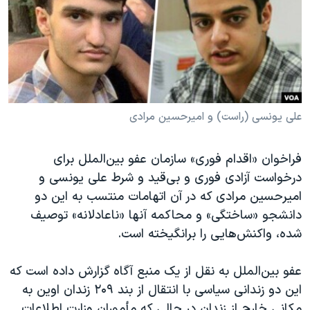
دنبال کنید
مستندها
فرهنگ و زندگی
حقوق شهروندی
انتخابات ریاست جمهوری آمریکا ۲۰۲۴
اقتصادی
حمله جمهوری اسلامی به اسرائیل
رمز مهسا
علم و فناوری
زبانهای مختلف
اسرائیل در جنگ
ورزش زنان در ایران
علی یونسی (راست) و امیرحسین مرادی
گالری عکس
اعتراضات زن، زندگی، آزادی
فراخوان «اقدام فوری» سازمان عفو بین‌الملل برای
آرشیو پخش زنده
مجموعه مستندهای دادخواهی
درخواست آزادی فوری و بی‌قید و شرط علی یونسی و
تریبونال مردمی آبان ۹۸
امیرحسین مرادی که در آن اتهامات منتسب به این دو
دانشجو «ساختگی» و محاکمه آنها «ناعادلانه» توصیف
دادگاه حمید نوری
شده، واکنش‌هایی را برانگیخته است.
چهل سال گروگان‌گیری
قانون شفافیت دارائی کادر رهبری ایران
عفو بین‌الملل به نقل از یک منبع آگاه گزارش داده است که
این دو زندانی سیاسی با انتقال از بند ۲۰۹ زندان اوین به
اعتراضات مردمی آبان ۹۸
مکانی خارج از زندان در حالی که مأموران وزارت اطلاعات