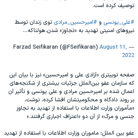
توصیف کرده است.
#علی_یونسی
و
#امیرحسین_مرادی
توی زندان توسط
نیروهای امنیتی تهدید به «تجاوز» شدن.هولناکه…
August 11,
— Farzad Seifikaran (@FSeifikaran)
2022
صفحه توییتری «آزادی علی و امیرحسین» نیز با بیان این
که سازمان عفو بین‌الملل جزئیات بیشتری از شکنجه‌های
اعمال شده بر امیرحسین مرادی و علی یونسی و تأثیر آن
بر روند دادگاه و محکومیتشان افشا کرده، نوشت،
«مأموران وزارت اطلاعات با استفاده از تهدید به تجاوز
جنسی و مرگ» از آن دو «اعتراف اجباری گرفتند.»
عفو بین الملل: ماموران وزارت اطلاعات با استفاده از تهدید