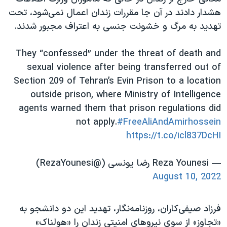
اسرائیل در جنگ
هشدار دادند در آن جا مقررات زندان اعمال نمی‌شود، تحت
نرگس محمدی برنده جایزه نوبل صلح
تهدید به مرگ و خشونت جنسی به اعتراف مجبور شدند.
همایش محافظه‌کاران آمریکا «سی‌پک»
They “confessed” under the threat of death and
صفحه‌های ویژه
sexual violence after being transferred out of
سفر پرزیدنت ترامپ به چین
Section 209 of Tehran’s Evin Prison to a location
outside prison, where Ministry of Intelligence
agents warned them that prison regulations did
not apply.
#FreeAliAndAmirhossein
https://t.co/icl837DcHI
— Reza Younesi رضا يونسى (@RezaYounesi)
August 10, 2022
فرزاد صیفی‌کاران، روزنامه‌نگار، تهدید این دو دانشجو به
«تجاوز» از سوی نیروهای امنیتی زندان را «هولناک»