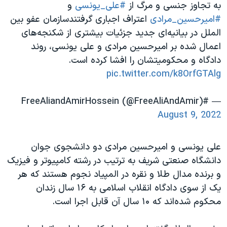
به تجاوز جنسی و مرگ از
#علی_یونسی
و
#امیرحسین_مرادی
اعتراف اجباری گرفتندسازمان عفو بین
الملل در بیانیه‌ای جدید جزئیات بیشتری از شکنجه‌های
اعمال شده بر امیرحسین مرادی و علی یونسی، روند
دادگاه و محکومیتشان را افشا کرده است.
pic.twitter.com/k8OrfGTAlg
— #FreeAliandAmirHossein (@FreeAliAndAmir)
August 9, 2022
علی یونسی و امیرحسین مرادی دو دانشجوی جوان
دانشگاه صنعتی شریف به ترتیب در رشته کامپیوتر و فیزیک
و برنده مدال طلا و نقره در المپیاد نجوم هستند که هر
یک از سوی دادگاه انقلاب اسلامی به ۱۶ سال زندان
محکوم شده‌اند که ۱۰ سال آن قابل اجرا است.