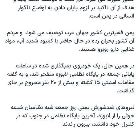
اسرائیل در جنگ
هدف از آن تاکید بر لزوم پایان دادن به اوضاع ناگوار
نرگس محمدی برنده جایزه نوبل صلح
انسانی در یمن است.
همایش محافظه‌کاران آمریکا «سی‌پک»
یمن فقیرترین کشور جهان عرب توصیف می شود، و مردم
صفحه‌های ویژه
آن کشور بحران زده در حال حاضر با کمبود شدید آب، مواد
سفر پرزیدنت ترامپ به چین
غذایی دارو روبرو هستند.
در همین حال، یک خودروی بمبگذاری شده در ساعات
پایانی جمعه در پایگاه نظامی لابوزه منفجر شد، و به گفته
مقامات امنیتی ۱۵ کشته و بیش از ۲۰ نفر مجروح بر جای
گذاشت.
نیروهای ضدشورش یمنی روز جمعه شبه نظامیان شیعه
حوثی را از لابوزه، آخرین پایگاه نظامی در جنوب که در
کنترل خود داشتند، بیرون راندند.