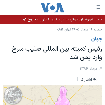
ینکهای
ابل
سترسی
حمله شورشیان حوثی به عربستان ۱۱ نفر را مجروح کرد
خانه
هش
جمعه ۱۶ مرداد ۱۴۰۵ ایران ۰۶:۱۱
نسخه سبک وب‌سایت
ه
جهان
حتوای
موضوع ها
صلی
رئیس کمیته بین المللی صلیب سرخ
برنامه های تلویزیونی
ایران
هش
وارد یمن شد
جدول برنامه ها
ه
آمریکا
فحه
صفحه‌های ویژه
جهان
۱۷ مرداد ۱۳۹۴
صلی
فرکانس‌های صدای آمریکا
ورزشی
جام جهانی ۲۰۲۶
هش
اشتراک
پخش رادیویی
ه
گزیده‌ها
عملیات خشم حماسی
ستجو
۲۵۰سالگی آمریکا
ویژه برنامه‌ها
یادگیری زبان انگلیسی
ویدیوها
بایگانی برنامه‌های تلویزیونی