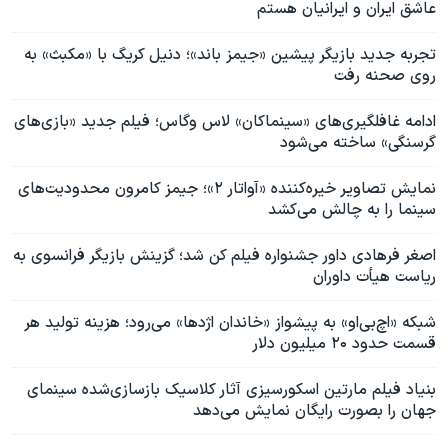
عاشق ایران و ایرانیان هستم
تجربه جدید بازیگر پیشین «جیمز باند»؛ دنیل کریگ با «مکبث» به
روی صحنه رفت
ادامه غافلگیری‌های «سینماکان» لاس وگاس؛ فیلم جدید «بازی‌های
گرسنگی» ساخته می‌شود
نمایش تصاویر خیره‌کننده «آواتار ۲»؛ جیمز کامرون محدودیت‌های
سینما را به چالش می‌کشد
اصغر فرهادی داور جشنواره فیلم کن شد؛ گزینش بازیگر فرانسوی به
ریاست هیأت داوران
شبکه «اچ‌بی‌او» به پیشواز «خاندان اژدها» می‌رود؛ هزینه تولید هر
قسمت حدود ۲۰ میلیون دلار
بنیاد فیلم مارتین اسکورسیزی آثار کلاسیک بازسازی‌شده سینمای
جهان را بصورت رایگان نمایش می‌دهد