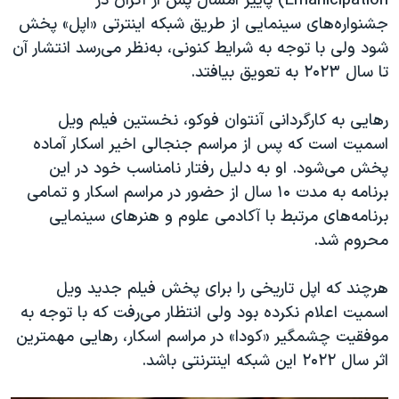
Emanicipation) پاییز امسال پس از اکران در
اسرائیل در جنگ
جشنواره‌های سینمایی از طریق شبکه اینترتی «اپل» پخش
نرگس محمدی برنده جایزه نوبل صلح
شود ولی با توجه به شرایط کنونی، به‌نظر می‌رسد انتشار آن
همایش محافظه‌کاران آمریکا «سی‌پک»
تا سال ۲۰۲۳ به تعویق بیافتد.
صفحه‌های ویژه
رهایی به کارگردانی آنتوان فوکو، نخستین فیلم ویل
سفر پرزیدنت ترامپ به چین
اسمیت است که پس از مراسم جنجالی اخیر اسکار آماده
پخش می‌شود. او به دلیل رفتار نامناسب خود در این
برنامه به مدت ۱۰ سال از حضور در مراسم اسکار و تمامی
برنامه‌های مرتبط با آکادمی علوم و هنرهای سینمایی
محروم شد.
هرچند که اپل تاریخی را برای پخش فیلم جدید ویل
اسمیت اعلام نکرده بود ولی انتظار می‌رفت که با توجه به
موفقیت چشمگیر «کودا» در مراسم اسکار، رهایی مهمترین
اثر سال ۲۰۲۲ این شبکه اینترنتی باشد.