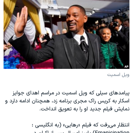
دنبال کنید
مستندها
فرهنگ و زندگی
حقوق شهروندی
انتخابات ریاست جمهوری آمریکا ۲۰۲۴
اقتصادی
حمله جمهوری اسلامی به اسرائیل
رمز مهسا
علم و فناوری
زبانهای مختلف
اسرائیل در جنگ
ورزش زنان در ایران
گالری عکس
اعتراضات زن، زندگی، آزادی
آرشیو پخش زنده
مجموعه مستندهای دادخواهی
ویل اسمیت
تریبونال مردمی آبان ۹۸
دادگاه حمید نوری
پیامدهای سیلی که ویل اسمیت در مراسم اهدای جوایز
اسکار به کریس راک مجری برنامه زد، همچنان ادامه دارد و
چهل سال گروگان‌گیری
نمایش فیلم جدید او را به تعویق انداخت.
قانون شفافیت دارائی کادر رهبری ایران
اعتراضات مردمی آبان ۹۸
انتظار می‌رفت که فیلم «رهایی» (به انگلیسی :