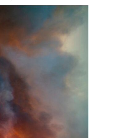
مستندها
فرهنگ و زندگی
حقوق شهروندی
انتخابات ریاست جمهوری آمریکا ۲۰۲۴
اقتصادی
حمله جمهوری اسلامی به اسرائیل
رمز مهسا
علم و فناوری
اسرائیل در جنگ
ورزش زنان در ایران
گالری عکس
اعتراضات زن، زندگی، آزادی
آرشیو پخش زنده
مجموعه مستندهای دادخواهی
تریبونال مردمی آبان ۹۸
دادگاه حمید نوری
چهل سال گروگان‌گیری
قانون شفافیت دارائی کادر رهبری ایران
اعتراضات مردمی آبان ۹۸
اسرائیل در جنگ