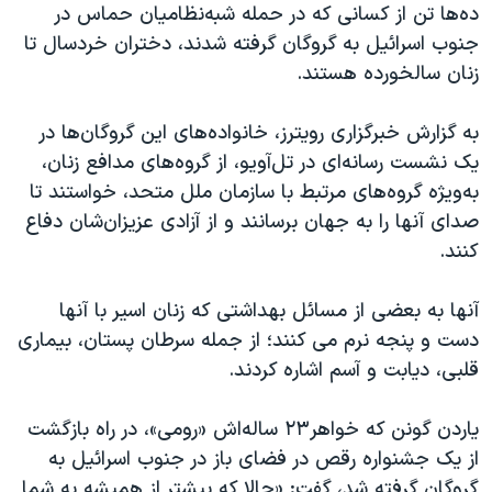
اسرائیل در جنگ
ده‌ها تن از کسانی که در حمله شبه‌نظامیان حماس در
جنوب اسرائیل به گروگان گرفته شدند، دختران خردسال تا
نرگس محمدی برنده جایزه نوبل صلح
زنان سالخورده هستند.
همایش محافظه‌کاران آمریکا «سی‌پک»
صفحه‌های ویژه
به گزارش خبرگزاری رویترز، خانواده‌های این گروگان‌ها در
یک نشست رسانه‌ای در تل‌آویو، از گروه‌های مدافع زنان،
سفر پرزیدنت ترامپ به چین
به‌ویژه گروه‌های مرتبط با سازمان ملل متحد، خواستند تا
صدای آنها را به جهان برسانند و از آزادی عزیزان‌شان دفاع
کنند.
آنها به بعضی از مسائل بهداشتی که زنان اسیر با آنها
دست و پنجه نرم می کنند؛ از جمله سرطان پستان، بیماری
قلبی، دیابت و آسم اشاره کردند.
یاردن گونن که خواهر۲۳ ساله‌اش «رومی»، در راه بازگشت
از یک جشنواره رقص در فضای باز در جنوب اسرائیل به
گروگان گرفته شد، گفت: «حالا که بیشتر از همیشه به شما