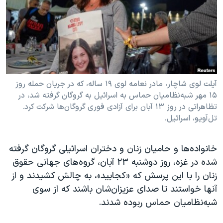
دنبال کنید
مستندها
فرهنگ و زندگی
حقوق شهروندی
انتخابات ریاست جمهوری آمریکا ۲۰۲۴
اقتصادی
حمله جمهوری اسلامی به اسرائیل
رمز مهسا
علم و فناوری
زبانهای مختلف
اسرائیل در جنگ
ورزش زنان در ایران
آیلت لوی شاچار، مادر نعامه لوی ۱۹ ساله، که در جریان حمله روز
۱۵ مهر شبه‌نظامیان حماس به اسرائیل به گروگان گرفته شد، در
گالری عکس
اعتراضات زن، زندگی، آزادی
تظاهراتی در روز ۱۳ آبان برای آزادی فوری گروگان‌ها شرکت کرد.
تل‌آویو، اسرائیل.
آرشیو پخش زنده
مجموعه مستندهای دادخواهی
تریبونال مردمی آبان ۹۸
خانواده‌ها و حامیان زنان و دختران اسرائیلی گروگان گرفته
دادگاه حمید نوری
شده در غزه، روز دوشنبه ۲۳ آبان، گروه‌های جهانی حقوق
چهل سال گروگان‌گیری
زنان را با این پرسش که «کجایید»، به چالش کشیدند و از
آنها خواستند تا صدای عزیزان‌شان باشند که از سوی
قانون شفافیت دارائی کادر رهبری ایران
شبه‌نظامیان حماس ربوده شدند.
اعتراضات مردمی آبان ۹۸