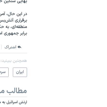
بهایی سنگین خ
در این حال، آم
برقراری آتش‌بس
منطقه‌ای، به حک
برابر جمهوری اس
اشتراک
همچنبن ببینید:
ايران
سرخ
مطالب مر
ارتش اسرائیل به مواضع حزب‌الله در