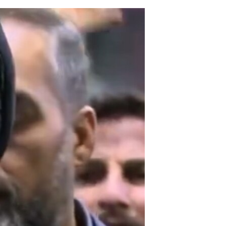
مستندها
فرهنگ و زندگی
حقوق شهروندی
انتخابات ریاست جمهوری آمریکا ۲۰۲۴
اقتصادی
حمله جمهوری اسلامی به اسرائیل
رمز مهسا
علم و فناوری
اسرائیل در جنگ
ورزش زنان در ایران
گالری عکس
اعتراضات زن، زندگی، آزادی
آرشیو پخش زنده
مجموعه مستندهای دادخواهی
تریبونال مردمی آبان ۹۸
دادگاه حمید نوری
چهل سال گروگان‌گیری
قانون شفافیت دارائی کادر رهبری ایران
اعتراضات مردمی آبان ۹۸
اسرائیل در جنگ