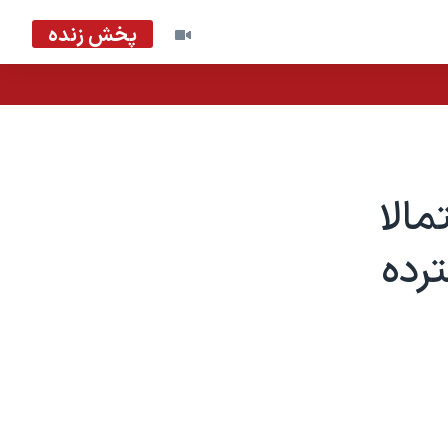
پخش زنده
الا
رده