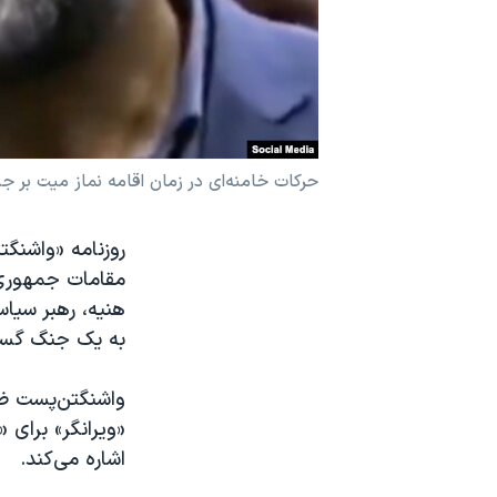
نرگس محمدی برنده جایزه نوبل صلح
همایش محافظه‌کاران آمریکا «سی‌پک»
صفحه‌های ویژه
سفر پرزیدنت ترامپ به چین
حرکات خامنه‌ای در زمان اقامه نماز میت بر جنازه 
روزنامه «واشنگت
مقامات جمهوری ا
هنیه، رهبر سیا
به یک جنگ گستر
واشنگتن‌پست ضم
«ویرانگر» برای 
اشاره می‌کند.