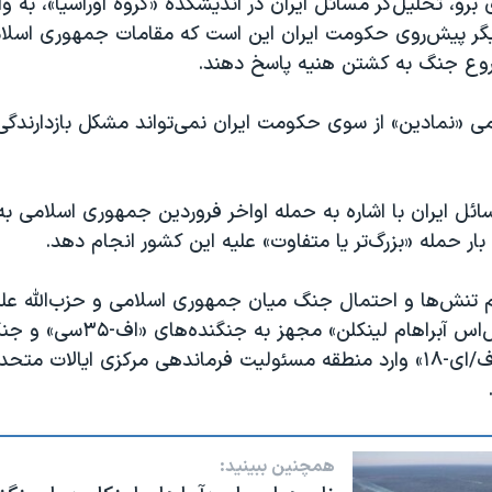
رو، تحلیل‌گر مسائل ایران در اندیشکده «گروه اوراسیا»، به 
 پیش‌روی حکومت ایران این است که مقامات جمهوری اسلامی
وع جنگ به کشتن هنیه پاسخ دهند.
امی «نمادین» از سوی حکومت ایران نمی‌تواند مشکل بازدارندگی ب
ائل ایران با اشاره به حمله اواخر فروردین جمهوری اسلامی به
ر حمله‌ «بزرگ‌تر یا متفاوت» علیه این کشور انجام دهد.
 تنش‌ها و احتمال جنگ میان جمهوری اسلامی و حزب‌الله علیه
هواپیمابر «یواس‌اس آبراهام لینکلن» مجهز ب
مافوق صوت «اف/ای-١٨» وارد منطقه مسئولیت فرماندهی مرکزی ایالات متح
همچنین ببینید: