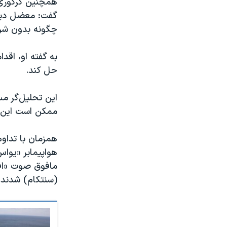
همچنین گرگوری ب
گفت: معضل دیگر
چگونه بدون شر
به گفته او، اقد
حل کند.
این تحلیل‌گر مس
ممکن است این با
همزمان با تداوم
(سنتکام) شدند.