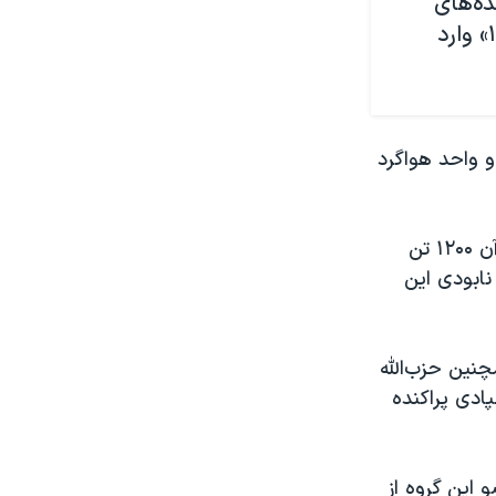
ده‌های
«اف-٣۵سی» و جنگنده‌های «اف/ای-١٨» وارد
ناو هواپیمابر به عنوان پرچم‌دار ناوگروه سوم، توسط ناوشکن اسکادران ٢١ و واحد هواگرد
به دنبال حمله تروریستی ۱۵ مهر سال گذشته حماس به اسرائیل که در جریان آن ۱۲۰۰ تن
دف نابودی این
نین حزب‌الله
ادی پراکنده
امرزی حزب‌الله لبنان، منجر به کشته‌شدن بیش از ۴۰۰ عضو این گروه از