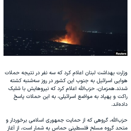
دنبال کنید
مستندها
فرهنگ و زندگی
حقوق شهروندی
انتخابات ریاست جمهوری آمریکا ۲۰۲۴
اقتصادی
حمله جمهوری اسلامی به اسرائیل
رمز مهسا
علم و فناوری
زبانهای مختلف
اسرائیل در جنگ
ورزش زنان در ایران
گالری عکس
اعتراضات زن، زندگی، آزادی
آرشیو پخش زنده
مجموعه مستندهای دادخواهی
وزارت بهداشت لبنان اعلام کرد که سه نفر در نتیجه حملات
تریبونال مردمی آبان ۹۸
هوایی اسرائیل به جنوب این کشور در روز سه‌شنبه کشته
شدند.همزمان، حزب‌الله اعلام کرد که نیروهایش با شلیک
دادگاه حمید نوری
راکت‌ و پهپاد به مواضع اسرائیلی، به این حملات پاسخ
چهل سال گروگان‌گیری
داده‌اند.
قانون شفافیت دارائی کادر رهبری ایران
حزب‌الله، گروهی که از حمایت جمهوری اسلامی برخوردار و
اعتراضات مردمی آبان ۹۸
متحد گروه مسلح فلسطینی حماس به شمار است، از آغاز