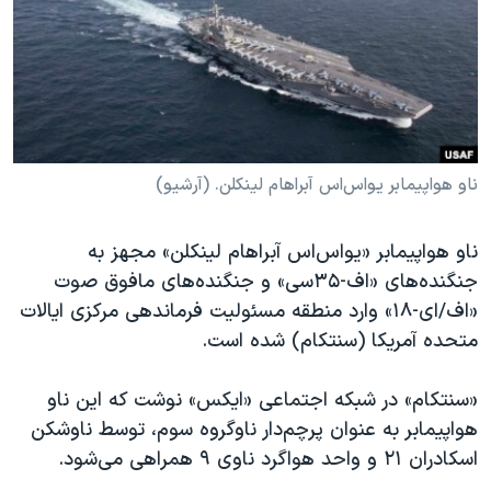
دنبال کنید
مستندها
فرهنگ و زندگی
حقوق شهروندی
انتخابات ریاست جمهوری آمریکا ۲۰۲۴
اقتصادی
حمله جمهوری اسلامی به اسرائیل
رمز مهسا
علم و فناوری
زبانهای مختلف
اسرائیل در جنگ
ورزش زنان در ایران
ناو هواپیمابر یواس‌اس آبراهام لینکلن. (آرشیو)
گالری عکس
اعتراضات زن، زندگی، آزادی
ناو هواپیمابر «یواس‌اس آبراهام لینکلن» مجهز به
آرشیو پخش زنده
مجموعه مستندهای دادخواهی
جنگنده‌های «اف-٣۵سی» و جنگنده‌های مافوق صوت
تریبونال مردمی آبان ۹۸
«اف/ای-١٨» وارد منطقه مسئولیت فرماندهی مرکزی ایالات
متحده آمریکا (سنتکام) شده است.
دادگاه حمید نوری
چهل سال گروگان‌گیری
«سنتکام» در شبکه اجتماعی «ایکس» نوشت که این ناو
قانون شفافیت دارائی کادر رهبری ایران
هواپیمابر به عنوان پرچم‌دار ناوگروه سوم، توسط ناوشکن
اسکادران ٢١ و واحد هواگرد ناوی ٩ همراهی می‌شود.
اعتراضات مردمی آبان ۹۸