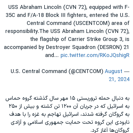
اسرائیل در جنگ
USS Abraham Lincoln (CVN 72), equipped with F-
نرگس محمدی برنده جایزه نوبل صلح
35C and F/A-18 Block III fighters, entered the U.S.
Central Command (USCENTCOM) area of
همایش محافظه‌کاران آمریکا «سی‌پک»
responsibility.The USS Abraham Lincoln (CVN 72),
صفحه‌های ویژه
the flagship of Carrier Strike Group 3, is
سفر پرزیدنت ترامپ به چین
accompanied by Destroyer Squadron (DESRON) 21
and…
pic.twitter.com/RKoJQshigR
August
— U.S. Central Command (@CENTCOM)
21, 2024
به دنبال حمله تروریستی ۱۵ مهر سال گذشته گروه حماس
به اسرائیل که در جریان آن ۱۲۰۰ تن کشته و بیش از ۲۵۰
به گروگان گرفته شدند، اسرائیل تهاجم به غزه را با هدف
نابودی این گروه تحت حمایت جمهوری اسلامی و آزادی
گروگان‌ها آغاز کرد.